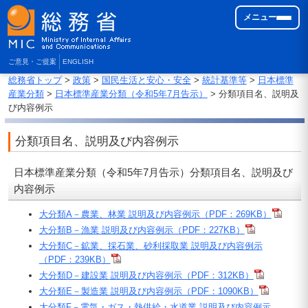
メニュー
ご意見・ご提案
ENGLISH
総務省トップ
>
政策
>
国民生活と安心・安全
>
統計基準等
>
日本標準
産業分類
>
日本標準産業分類（令和5年7月告示）
> 分類項目名、説明及
び内容例示
分類項目名、説明及び内容例示
日本標準産業分類（令和5年7月告示）分類項目名、説明及び
内容例示
大分類A－農業、林業 説明及び内容例示（PDF：269KB）
大分類B－漁業 説明及び内容例示（PDF：227KB）
大分類C－鉱業、採石業、砂利採取業 説明及び内容例示
（PDF：239KB）
大分類D－建設業 説明及び内容例示（PDF：312KB）
大分類E－製造業 説明及び内容例示（PDF：1090KB）
大分類F－電気・ガス・熱供給・水道業 説明及び内容例示