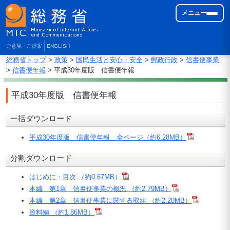
メニュー
ご意見・ご提案
ENGLISH
総務省トップ
>
政策
>
国民生活と安心・安全
>
郵政行政
>
信書便事業
>
信書便年報
> 平成30年度版 信書便年報
平成30年度版 信書便年報
一括ダウンロード
平成30年度版 信書便年報 全ページ（約6.28MB）
分割ダウンロード
はじめに・目次 （約0.67MB）
本編 第1章 信書便事業の概況 （約2.79MB）
本編 第2章 信書便事業に関する取組 （約2.20MB）
資料編 （約1.86MB）