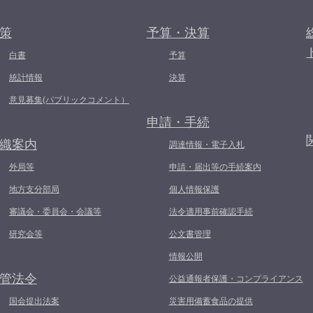
策
予算・決算
白書
予算
統計情報
決算
意見募集(パブリックコメント）
申請・手続
織案内
調達情報・電子入札
外局等
申請・届出等の手続案内
地方支分部局
個人情報保護
審議会・委員会・会議等
法令適用事前確認手続
研究会等
公文書管理
情報公開
管法令
公益通報者保護・コンプライアンス
国会提出法案
災害用備蓄食品の提供