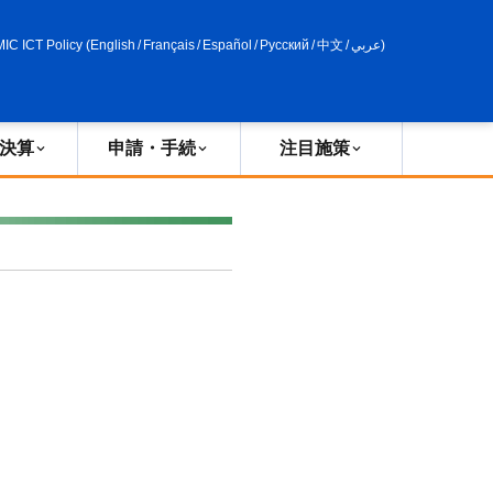
申請・手続
政策評価
MIC ICT Policy
(
English
/
Français
/
Español
/
Русский
/
中文
/
عربي
)
決算
申請・手続
注目施策