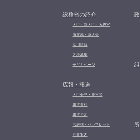
総務省の紹介
政
大臣・副大臣・政務官
所在地・連絡先
採用情報
各種募集
組
子どもページ
広報・報道
大臣会見・発言等
報道資料
報道予定
所
広報誌・パンフレット
行事案内