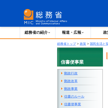
総務省の紹介
広報・報道
総務省の紹介
報道・広報
政
総務省トップ
>
政策
>
国民生活と
信書便事業
郵政行政
郵政改革
郵政事業
信書のルール
信書便事業