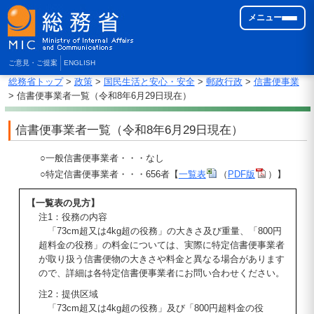
メニュー
ご意見・ご提案
ENGLISH
総務省トップ
>
政策
>
国民生活と安心・安全
>
郵政行政
>
信書便事業
> 信書便事業者一覧（令和8年6月29日現在）
信書便事業者一覧（令和8年6月29日現在）
○一般信書便事業者・・・なし
○特定信書便事業者・・・656者【
一覧表
（
PDF版
）】
【一覧表の見方】
注1：役務の内容
「73cm超又は4kg超の役務」の大きさ及び重量、「800円
超料金の役務」の料金については、実際に特定信書便事業者
が取り扱う信書便物の大きさや料金と異なる場合があります
ので、詳細は各特定信書便事業者にお問い合わせください。
注2：提供区域
「73cm超又は4kg超の役務」及び「800円超料金の役