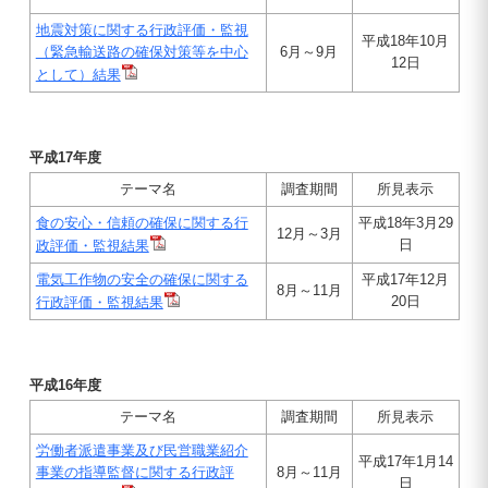
地震対策に関する行政評価・監視
平成18年10月
（緊急輸送路の確保対策等を中心
6月～9月
12日
として）結果
平成17年度
テーマ名
調査期間
所見表示
食の安心・信頼の確保に関する行
平成18年3月29
12月～3月
日
政評価・監視結果
電気工作物の安全の確保に関する
平成17年12月
8月～11月
20日
行政評価・監視結果
平成16年度
テーマ名
調査期間
所見表示
労働者派遣事業及び民営職業紹介
平成17年1月14
事業の指導監督に関する行政評
8月～11月
日