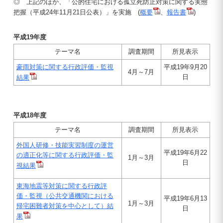
◎ 上記のほか、「公的住宅における孤立死防止対策に関する実態
把握（平成24年11月21日公表）」を実施 (
概要
、
報告書
)
平成19年度
テーマ名
調査期間
所見表示
豪雨対策に関する行政評価・監視
平成19年9月20
4月～7月
日
結果
平成18年度
テーマ名
調査期間
所見表示
外国人研修・技能実習制度の運営
平成19年6月22
の適正化等に関する行政評価・監
1月～3月
日
視結果
東海地震等対策に関する行政評
価・監視（公共交通機関における
平成19年6月13
1月～3月
帰宅困難者対策を中心として）結
日
果