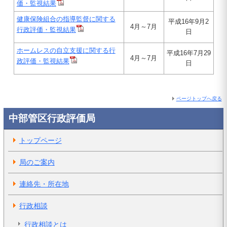
価・監視結果
健康保険組合の指導監督に関する
平成16年9月2
4月～7月
行政評価
・監視結果
日
ホームレスの自立支援に関する行
平成16年7月29
4月～7月
政評価・
監視結果
日
ページトップへ戻る
中部管区行政評価局
トップページ
局のご案内
連絡先・所在地
行政相談
行政相談とは