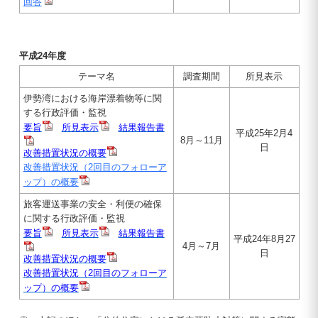
回答
平成24年度
テーマ名
調査期間
所見表示
伊勢湾における海岸漂着物等に関
する行政評価・監視
要旨
所見表示
結果報告書
平成25年2月4
8月～11月
日
改善措置状況の概要
改善措置状況（2回目のフォローア
ップ）の概要
旅客運送事業の安全・利便の確保
に関する行政評価・監視
要旨
所見表示
結果報告書
平成24年8月27
4月～7月
日
改善措置状況の概要
改善措置状況（2回目のフォローア
ップ）の概要