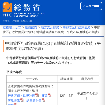
メニュー
ご意見・ご提案
ENGLISH
総務省トップ
>
組織案内
>
地方支分部局
>
中部管区行政評価局
> 中部
管区行政評価局における地域計画調査の実績（平成25年度以前の実績）
中部管区行政評価局における地域計画調査の実績（平
成25年度以前の実績）
中部管区行政評価局が平成25年度以前に実施した行政評価・監視
（地域計画調査）等のテーマは次のとおりです。
平成25年度
テーマ名
調査期間
所見表示
派遣労働者の均衡待遇の推進等に
関する行政評価・監視
平成26年4月18
行政評価・監視計画
、
要旨
、
12月～3月
日
所見表示
、
結果報告書