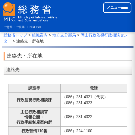
メニュー
ご意見・ご提案
ENGLISH
総務省トップ
>
組織案内
>
地方支分部局
>
岡山行政監視行政相談セン
ター
> 連絡先・所在地
連絡先・所在地
連絡先
課室等
電話
（086）231-4321（代表）
行政監視行政相談課
（086）231-4323
主任行政相談官
（086）231-4322
情報公開・
行政手続制度案内所
行政苦情110番
（086）224-1100