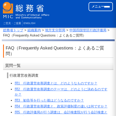
メニュー
ご意見・ご提案
ENGLISH
総務省トップ
>
組織案内
>
地方支分部局
>
中国四国管区行政評価局
>
FAQ（Frequently Asked Questions：よくあるご質問）
FAQ（Frequently Asked Questions：よくあるご質
問）
質問一覧
行政運営改善調査
問1 行政運営改善調査とは、どのようなものですか？
問2 行政運営改善調査のテーマは、どのように決めるのです
か？
問3 勧告等を行った後はどうなるのですか？
問4 行政運営改善調査と、政策評価制度の違いは何ですか？
問5 行政評価局が行う調査は、会計検査院が行う会計検査と