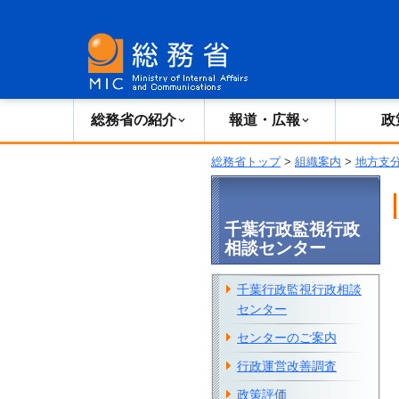
総務省の紹介
広報・報道
総務省の紹介
報道・広報
政
総務省トップ
>
組織案内
>
地方支
千葉行政監視行政
相談センター
千葉行政監視行政相談
センター
センターのご案内
行政運営改善調査
政策評価