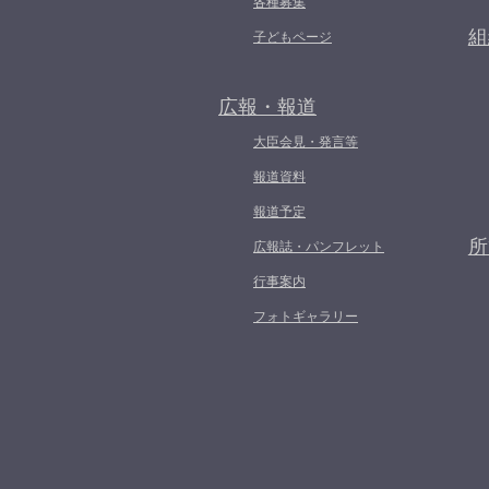
各種募集
組
子どもページ
広報・報道
大臣会見・発言等
報道資料
報道予定
所
広報誌・パンフレット
行事案内
フォトギャラリー