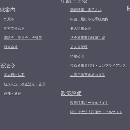
申請・手続
織案内
調達情報・電子入札
外局等
申請・届出等の手続案内
地方支分部局
個人情報保護
審議会・委員会・会議等
法令適用事前確認手続
研究会等
公文書管理
情報公開
管法令
公益通報者保護・コンプライアンス
国会提出法案
災害用備蓄食品の提供
新規制定・改正法令・告示
政策評価
通知・通達
政策評価ポータルサイト
独立行政法人評価ポータルサイト