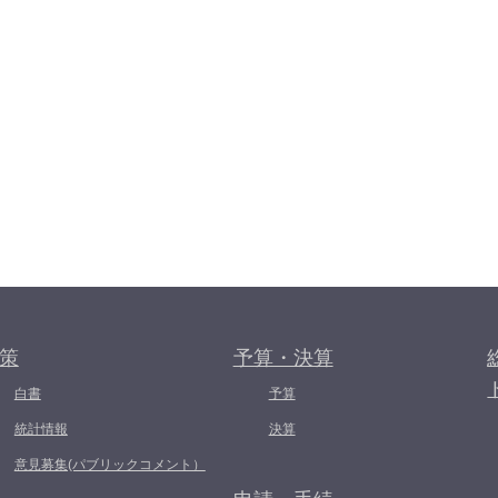
策
予算・決算
白書
予算
統計情報
決算
意見募集(パブリックコメント）