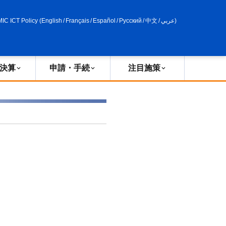
申請・手続
政策評価
MIC ICT Policy
(
English
/
Français
/
Español
/
Русский
/
中文
/
عربي
)
決算
申請・手続
注目施策