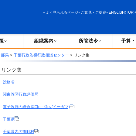
政策
組織案内
所管法令
予算・決算
よく見られるページ
ご意見・ご提案
ENGLISH(TOP)
策
組織案内
所管法令
予算・
分部局
>
千葉行政監視行政相談センター
> リンク集
リンク集
総務省
関東管区行政評価局
電子政府の総合窓口e－Gov(イーガブ)
千葉県
千葉県内の市町村