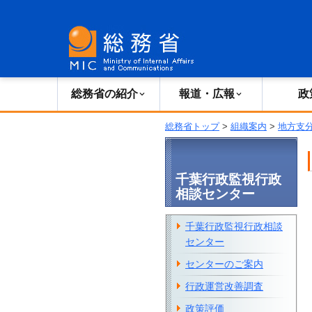
総務省の紹介
広報・報道
総務省の紹介
報道・広報
政
総務省トップ
>
組織案内
>
地方支
千葉行政監視行政
相談センター
千葉行政監視行政相談
センター
センターのご案内
行政運営改善調査
政策評価