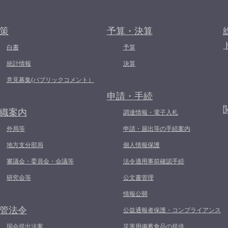
策
予算・決算
白書
予算
統計情報
決算
意見募集(パブリックコメント）
申請・手続
織案内
調達情報・電子入札
外局等
申請・届出等の手続案内
地方支分部局
個人情報保護
審議会・委員会・会議等
法令適用事前確認手続
研究会等
公文書管理
情報公開
管法令
公益通報者保護・コンプライアンス
国会提出法案
災害用備蓄食品の提供