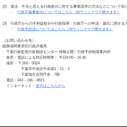
(2) 違法・不当と思える行政処分に対する審査請求の方法などについて知
・
行政不服審査法についてはこちら（別ウィンドウで開きます）
(3) 行政庁からの不利益処分や行政指導、行政庁への申請・届出に関する
・
行政手続法についてはこちら（別ウィンドウで開きます）
（お問い合わせ先）
総務省関東管区行政評価局
千葉行政監視行政相談センター 情報公開・行政手続制度案内所
来所・電話による対応時間帯： 平日9:00～16:45
場所： 〒260－0024
千葉市中央区中央港1－11－3
千葉地方合同庁舎 7階
電話：043－246－9821
インターネット：
受付はこちらから