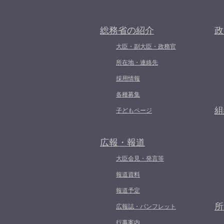
総務省の紹介
政
大臣・副大臣・政務官
所在地・連絡先
採用情報
各種募集
組
子どもページ
広報・報道
大臣会見・発言等
報道資料
報道予定
所
広報誌・パンフレット
行事案内