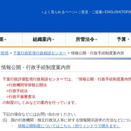
政策
組織案内
所管法令
予算・決算
よく見られるページ
ご意見・ご提案
ENGLISH(TOP)
策
組織案内
所管法令
予算・
分部局
>
千葉行政監視行政相談センター
> 情報公開・行政手続制度案内所
情報公開・行政手続制度案内所
千葉行政評価監視行政相談センターでは、「情報公開・行政手続制度案内
○行政機関等情報公開法
○行政手続法
○行政不服審査法
の制度のしくみなどの案内を行っています。
下記の場合などにはお問い合わせください。
(1) 国の行政機関・独立行政法人等に対する情報開示請求の方法などにつ
・
情報公開制度についてはこちら（別ウィンドウで開きます）