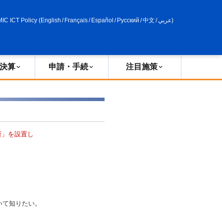
申請・手続
政策評価
MIC ICT Policy
(
English
/
Français
/
Español
/
Русский
/
中文
/
عربي
)
決算
申請・手続
注目施策
所」を設置し
いて知りたい。