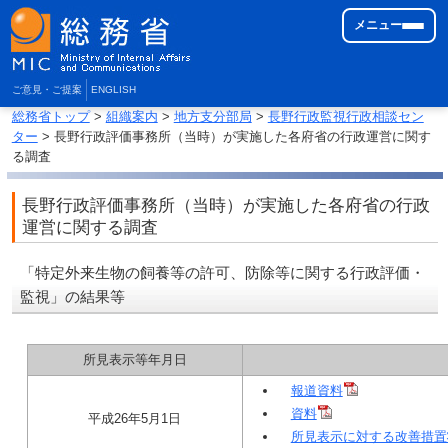
メニュー
ご意見・ご提案
ENGLISH
総務省トップ
>
組織案内
>
地方支分部局
>
長野行政監視行政相談セン
ター
> 長野行政評価事務所（当時）が実施した各府省の行政運営に関す
る調査
長野行政評価事務所（当時）が実施した各府省の行政
運営に関する調査
「特定外来生物の飼養等の許可、防除等に関する行政評価・
監視」の結果等
所見表示等年月日
報道資料
資料
平成26年5月1日
所見表示に対する改善措置