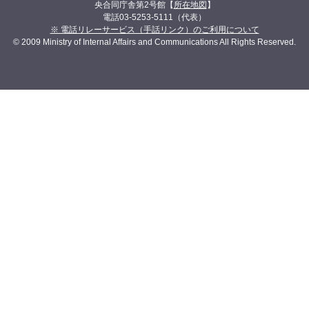
央合同庁舎第2号館【
所在地図
】
電話03-5253-5111（代表）
※ 電話リレーサービス（手話リンク）のご利用について
© 2009 Ministry of Internal Affairs and Communications All Rights Reserved.