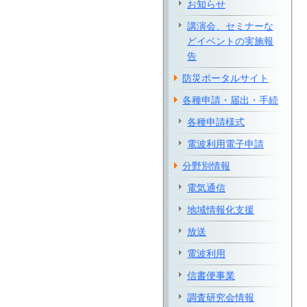
お知らせ
講演会、セミナーな
どイベントの実施報
告
防災ポータルサイト
各種申請・届出・手続
各種申請様式
電波利用電子申請
分野別情報
電気通信
地域情報化支援
放送
電波利用
信書便事業
調査研究会情報