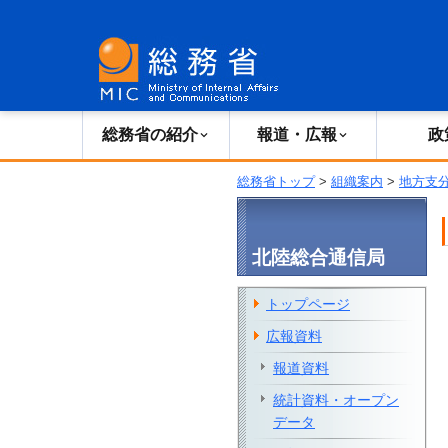
総務省の紹介
広報・報道
総務省の紹介
報道・広報
政
総務省トップ
>
組織案内
>
地方支
北陸総合通信局
トップページ
広報資料
報道資料
統計資料・オープン
データ