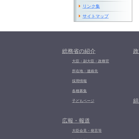
リンク集
サイトマップ
総務省の紹介
政
大臣・副大臣・政務官
所在地・連絡先
採用情報
各種募集
組
子どもページ
広報・報道
大臣会見・発言等