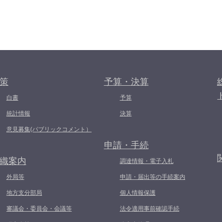
策
予算・決算
白書
予算
統計情報
決算
意見募集(パブリックコメント）
申請・手続
織案内
調達情報・電子入札
外局等
申請・届出等の手続案内
地方支分部局
個人情報保護
審議会・委員会・会議等
法令適用事前確認手続