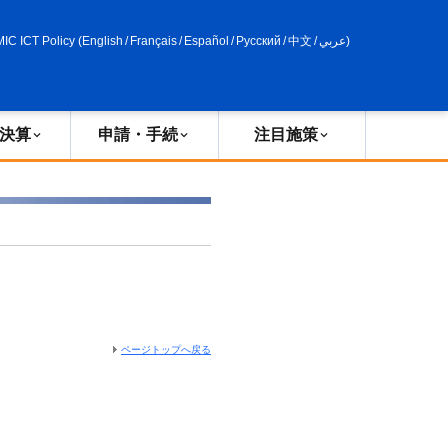
申請・手続
政策評価
MIC ICT Policy
(
English
/
Français
/
Español
/
Русский
/
中文
/
عربي
)
決算
申請・手続
注目施策
ページトップへ戻る