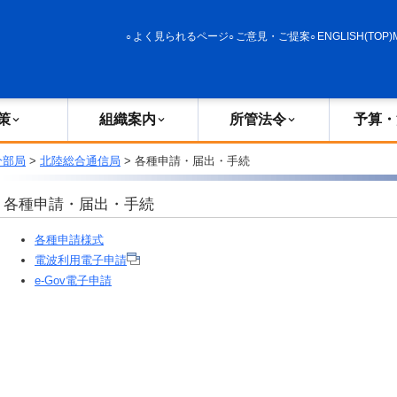
政策
組織案内
所管法令
予算・決算
よく見られるページ
ご意見・ご提案
ENGLISH(TOP)
策
組織案内
所管法令
予算・
分部局
>
北陸総合通信局
> 各種申請・届出・手続
各種申請・届出・手続
各種申請様式
電波利用電子申請
e-Gov電子申請