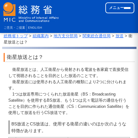
メニュー
ご意見・ご提案
ENGLISH
総務省トップ
>
組織案内
>
地方支分部局
>
関東総合通信局
>
放送
> 衛
星放送とは？
衛星放送とは？
衛星放送とは、人工衛星から発射される電波を各家庭で直接受信
して視聴されることを目的とした放送のことです。
衛星放送には使用される人工衛星の種類により2つに分けられま
す。
1つは放送専用につくられた放送衛星（BS：Broadcasting
Satellite）を使用するBS放送、もう1つは元々電話等の通信を行う
ことを目的に作られた通信衛星（CS：Communication Satellite）を
使用して放送を行うCS放送です。
BS放送とCS放送は、使用する衛星の違いのほか次のような
特徴があります。