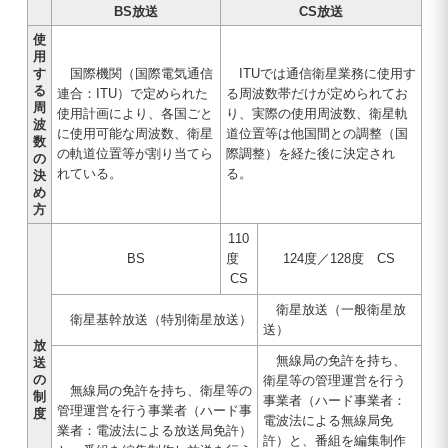
BS放送
CS放送
使
用
す
国際機関（国際電気通信
ITUでは通信衛星業務に使用す
る
連合：ITU）で定められた
る周波数帯だけが定められてお
周
使用計画により、各国ごと
り、実際の使用周波数、衛星軌
波
に使用可能な周波数、衛星
道位置等は他国間との調整（国
数
の軌道位置等が割り当てら
際調整）を経た後に決定され
の
れている。
る。
決
め
方
110
BS
度
124度／128度 CS
CS
衛星放送（一般衛星放
衛星基幹放送（特別衛星放送）
送）
放
無線局の免許を持ち、
送
の
衛星等の管理運営を行う
無線局の免許を持ち、衛星等の
制
事業者（ハード事業者：
管理運営を行う事業者（ハード事
度
電波法による無線局免
業者：電波法による放送局免許）
許）と、番組を編集制作