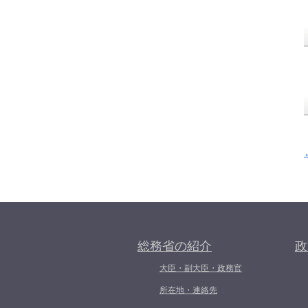
総務省の紹介
政
大臣・副大臣・政務官
所在地・連絡先