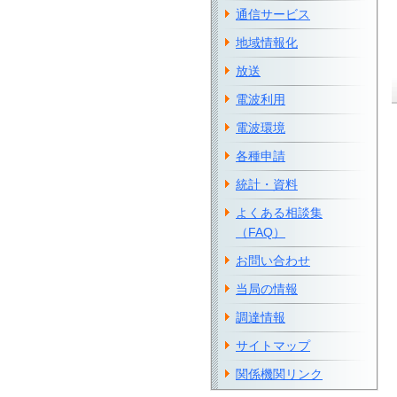
通信サービス
地域情報化
放送
電波利用
電波環境
各種申請
統計・資料
よくある相談集
（FAQ）
お問い合わせ
当局の情報
調達情報
サイトマップ
関係機関リンク