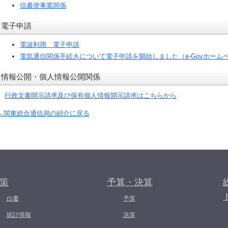
信書便事業関係
電子申請
電波利用 電子申請
電気通信関係手続きについて電子申請を開始しました（e-Govホーム
情報公開・個人情報公開関係
行政文書開示請求及び保有個人情報開示請求はこちらから
←関東総合通信局の紹介に戻る
策
予算・決算
白書
予算
統計情報
決算