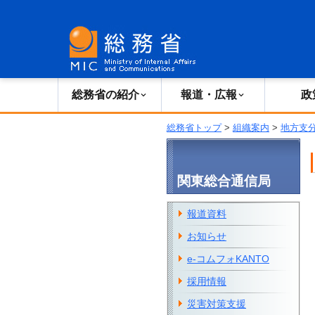
総務省の紹介
広報・報道
総務省の紹介
報道・広報
政
総務省トップ
>
組織案内
>
地方支
関東総合通信局
報道資料
お知らせ
e-コムフォKANTO
採用情報
災害対策支援