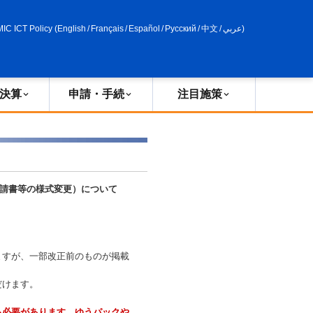
申請・手続
政策評価
MIC ICT Policy
(
English
/
Français
/
Español
/
Русский
/
中文
/
عربي
)
決算
申請・手続
注目施策
申請書等の様式変更）について
ますが、一部改正前のものが掲載
だけます。
る必要があります。ゆうパックや