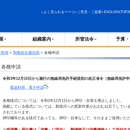
政策
組織案内
所管法令
予算・決算
よく見られるページ
ご意見・ご提案
ENGLISH(TOP)
策
組織案内
所管法令
予算・
分部局
>
関東総合通信局
> 各種申請
各種申請
令和3年12月10日から施行の無線局免許手続規則の改正省令（無線局免許
電波利用 電子申請
各種様式については、令和2年12月1日から押印・自筆を廃止しました。
掲載している様式については、新様式への更新作業がおおむね完了してい
されております。
押印欄等がある様式であっても、押印・自筆なしで、そのままご使用いた
※
申請書・届出書は「信書」に該当し、郵便物又は信書便物として送付す