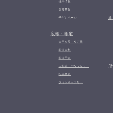
採用情報
各種募集
組
子どもページ
広報・報道
大臣会見・発言等
報道資料
報道予定
所
広報誌・パンフレット
行事案内
フォトギャラリー