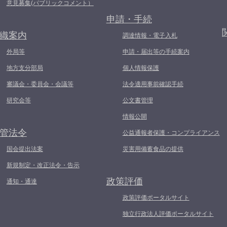
意見募集(パブリックコメント）
申請・手続
織案内
調達情報・電子入札
外局等
申請・届出等の手続案内
地方支分部局
個人情報保護
審議会・委員会・会議等
法令適用事前確認手続
研究会等
公文書管理
情報公開
管法令
公益通報者保護・コンプライアンス
国会提出法案
災害用備蓄食品の提供
新規制定・改正法令・告示
政策評価
通知・通達
政策評価ポータルサイト
独立行政法人評価ポータルサイト