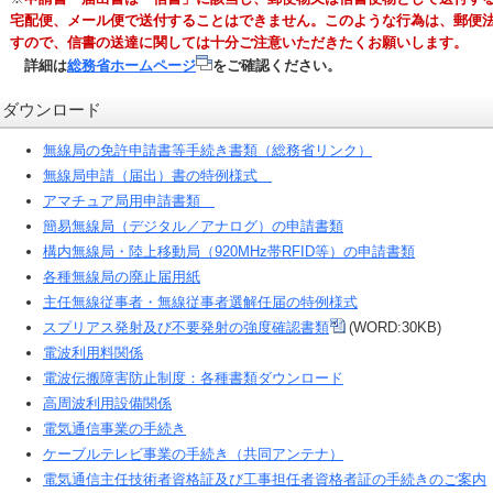
宅配便、メール便で送付することはできません。このような行為は、郵便法
すので、信書の送達に関しては十分ご注意いただきたくお願いします。
詳細は
総務省ホームページ
をご確認ください。
ダウンロード
無線局の免許申請書等手続き書類（総務省リンク）
無線局申請（届出）書の特例様式
アマチュア局用申請書類
簡易無線局（デジタル／アナログ）の申請書類
構内無線局・陸上移動局（920MHz帯RFID等）の申請書類
各種無線局の廃止届用紙
主任無線従事者・無線従事者選解任届の特例様式
スプリアス発射及び不要発射の強度確認書類
(WORD:30KB)
電波利用料関係
電波伝搬障害防止制度：各種書類ダウンロード
高周波利用設備関係
電気通信事業の手続き
ケーブルテレビ事業の手続き（共同アンテナ）
電気通信主任技術者資格証及び工事担任者資格者証の手続きのご案内