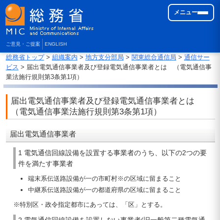
メニュー
ご意見・ご提案
ENGLISH
総務省トップ
>
組織案内
>
地方支分部局
>
関東総合通信局
>
通信サー
ビス
> 届出電気通信事業者及び登録電気通信事業者とは （電気通信事
業法施行規則第3条第1項）
届出電気通信事業者及び登録電気通信事業者とは
（電気通信事業法施行規則第3条第1項）
届出電気通信事業者
1 電気通信回線設備を設置する事業者のうち、以下の2つの要
件を満たす事業者
端末系伝送路設備が一の市町村※の区域に留まること
中継系伝送路設備が一の都道府県の区域に留まること
※特別区・政令指定都市にあっては、「区」とする。