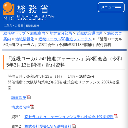
メニュー
ご意見・ご提案
ENGLISH
総務省トップ
>
組織案内
>
地方支分部局
>
近畿総合通信局
>
施策のご
案内
>
地域情報化
>
近畿ローカル5G推進フォーラム
> 「近畿ローカル
5G推進フォーラム」第8回会合（令和5年3月13日開催）配付資料
「近畿ローカル5G推進フォーラム」第8回会合（令和
5年3月13日開催）配付資料
開催日時：令和5年3月13日（月） 14時～16時25分
開催場所：大阪駅前第4ビル23階 株式会社リファレンス 2307A会議
室
議事次第
構成員名簿
資料1
京セラコミュニケーションシステム株式会社説明資料
資料2
株式会社愛媛CATV説明資料