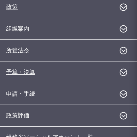
政策
組織案内
所管法令
予算・決算
申請・手続
政策評価