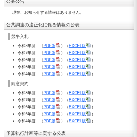
公募公告
現在、お知らせする情報はありません。
公共調達の適正化に係る情報の公表
競争入札
令和8年度 （
PDF版
）（
EXCEL版
）
令和7年度 （
PDF版
）（
EXCEL版
）
令和6年度 （
PDF版
）（
EXCEL版
）
令和5年度 （
PDF版
）（
EXCEL版
）
令和4年度 （
PDF版
）（
EXCEL版
）
随意契約
令和8年度 （
PDF版
）（
EXCEL版
）
令和7年度 （
PDF版
）（
EXCEL版
）
令和6年度 （
PDF版
）（
EXCEL版
）
令和5年度 （
PDF版
）（
EXCEL版
）
令和4年度 （
PDF版
）（
EXCEL版
）
予算執行計画等に関する公表