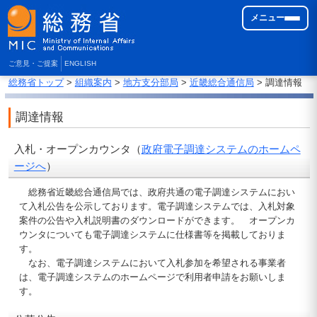
メニュー
ご意見・ご提案
ENGLISH
総務省トップ
>
組織案内
>
地方支分部局
>
近畿総合通信局
> 調達情報
調達情報
入札・オープンカウンタ（
政府電子調達システムのホームペ
ージへ
）
総務省近畿総合通信局では、政府共通の電子調達システムにおい
て入札公告を公示しております。電子調達システムでは、入札対象
案件の公告や入札説明書のダウンロードができます。 オープンカ
ウンタについても電子調達システムに仕様書等を掲載しておりま
す。
なお、電子調達システムにおいて入札参加を希望される事業者
は、電子調達システムのホームページで利用者申請をお願いしま
す。