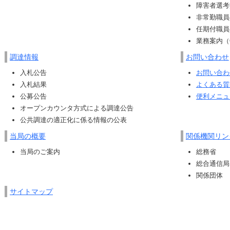
障害者選考
非常勤職員
任期付職員
業務案内（
調達情報
お問い合わせ
入札公告
お問い合わ
入札結果
よくある質
公募公告
便利メニュ
オープンカウンタ方式による調達公告
公共調達の適正化に係る情報の公表
当局の概要
関係機関リン
当局のご案内
総務省
総合通信局
関係団体
サイトマップ