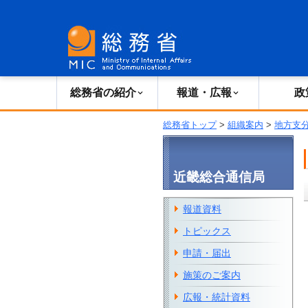
総務省の紹介
広報・報道
総務省の紹介
報道・広報
政
総務省トップ
>
組織案内
>
地方支
近畿総合通信局
報道資料
トピックス
申請・届出
施策のご案内
広報・統計資料