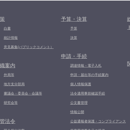
策
予算・決算
白書
予算
統計情報
決算
意見募集(パブリックコメント）
申請・手続
織案内
調達情報・電子入札
外局等
申請・届出等の手続案内
地方支分部局
個人情報保護
審議会・委員会・会議等
法令適用事前確認手続
研究会等
公文書管理
情報公開
管法令
公益通報者保護・コンプライアンス