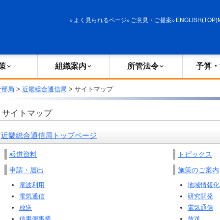
政策
組織案内
所管法令
予算・決算
よく見られるページ
ご意見・ご提案
ENGLISH(TOP)
策
組織案内
所管法令
予算・
分部局
>
近畿総合通信局
> サイトマップ
サイトマップ
近畿総合通信局トップページ
報道資料
トピックス
申請・届出
施策のご案内
電波利用
地域情報化
電気通信
研究開発
放送
電気通信
信書便事業
放送