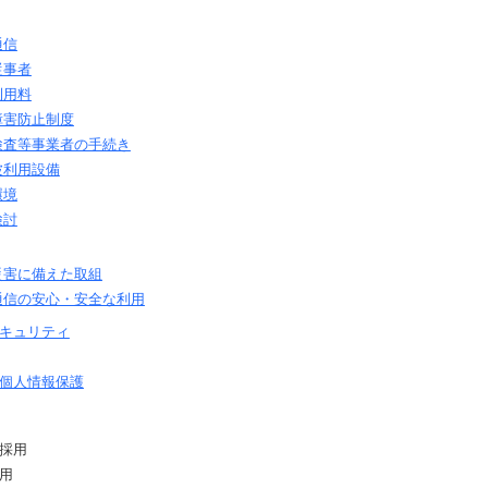
通信
従事者
利用料
障害防止制度
検査等事業者の手続き
波利用設備
環境
検討
災害に備えた取組
通信の安心・安全な利用
キュリティ
個人情報保護
採用
用