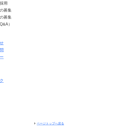
採用
の募集
の募集
Q&A）
せ
問
ー
ク
ページトップへ戻る