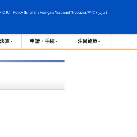
申請・手続
政策評価
MIC ICT Policy
(
English
/
Français
/
Español
/
Русский
/
中文
/
عربي
)
決算
申請・手続
注目施策