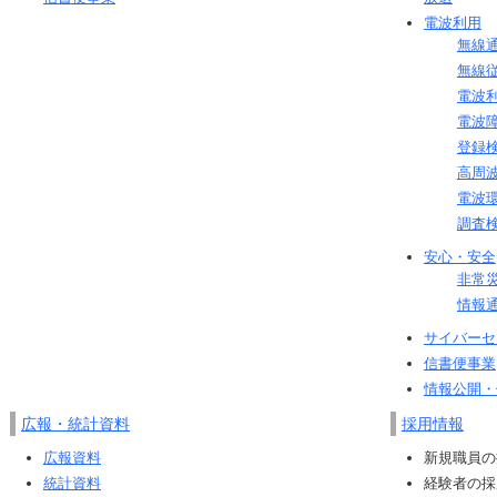
電波利用
無線
無線
電波
電波
登録
高周
電波
調査
安心・安全
非常
情報
サイバーセ
信書便事業
情報公開・
広報・統計資料
採用情報
広報資料
新規職員の
統計資料
経験者の採