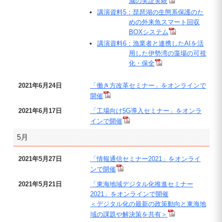
減の実証実験
講演資料5：琵琶湖の生態系保護のた
めの外来魚スマート回収
BOXシステム
講演資料6：漁業者と連携したAIを活
用した伊勢湾の藻場の可視
化・保全
2021年6月24日
「働き方改革セミナー」をオンラインで
開催
2021年6月17日
「工場向け5G導入セミナー」をオンラ
インで開催
5月
2021年5月27日
「情報通信セミナー2021」をオンライ
ンで開催
2021年5月21日
「東海地域デジタル化推進セミナー
2021」をオンラインで開催
＜デジタル化の最新の政策動向と東海地
域の課題や解決策を共有＞