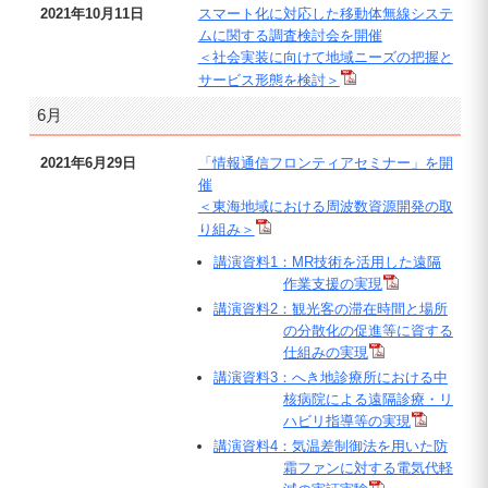
2021年10月11日
スマート化に対応した移動体無線システ
ムに関する調査検討会を開催
＜社会実装に向けて地域ニーズの把握と
サービス形態を検討＞
6月
2021年6月29日
「情報通信フロンティアセミナー」を開
催
＜東海地域における周波数資源開発の取
り組み＞
講演資料1：MR技術を活用した遠隔
作業支援の実現
講演資料2：観光客の滞在時間と場所
の分散化の促進等に資する
仕組みの実現
講演資料3：へき地診療所における中
核病院による遠隔診療・リ
ハビリ指導等の実現
講演資料4：気温差制御法を用いた防
霜ファンに対する電気代軽