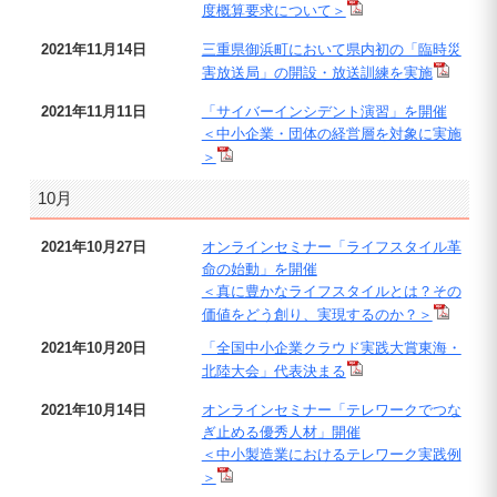
度概算要求について＞
2021年11月14日
三重県御浜町において県内初の「臨時災
害放送局」の開設・放送訓練を実施
2021年11月11日
「サイバーインシデント演習」を開催
＜中小企業・団体の経営層を対象に実施
＞
10月
2021年10月27日
オンラインセミナー「ライフスタイル革
命の始動」を開催
＜真に豊かなライフスタイルとは？その
価値をどう創り、実現するのか？＞
2021年10月20日
「全国中小企業クラウド実践大賞東海・
北陸大会」代表決まる
2021年10月14日
オンラインセミナー「テレワークでつな
ぎ止める優秀人材」開催
＜中小製造業におけるテレワーク実践例
＞