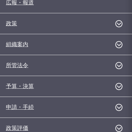
広報・報道
政策
組織案内
所管法令
予算・決算
申請・手続
政策評価