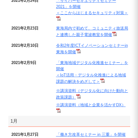
2021年2月24日
「サイバーセキュリティセミナー
2021」を開催
＜ここからはじまるセキュリティ対策＞
2021年2月23日
東海局内で初めて、コミュニティ放送局
と連携した親子電波教室を開催
2021年2月10日
令和2年度ICTイノベーションセミナーin
東海を開催
2021年2月9日
「東海地域デジタル化推進セミナー」を
開催
＜IoT活用・デジタル化推進による地域
課題の解決をめざして＞
※講演資料（デジタル化に向けた動向と
政策課題）
※講演資料（地域と企業を活かすDX）
1月
2021年1月27日
「働き方改革セミナー in 三重」を開催