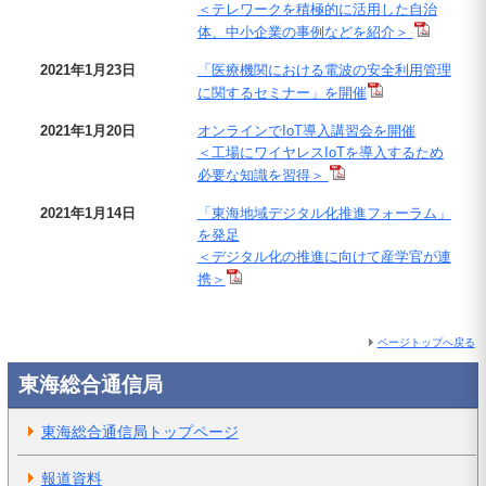
＜テレワークを積極的に活用した自治
体、中小企業の事例などを紹介＞
2021年1月23日
「医療機関における電波の安全利用管理
に関するセミナー」を開催
2021年1月20日
オンラインでIoT導入講習会を開催
＜工場にワイヤレスIoTを導入するため
必要な知識を習得＞
2021年1月14日
「東海地域デジタル化推進フォーラム」
を発足
＜デジタル化の推進に向けて産学官が連
携＞
ページトップへ戻る
東海総合通信局
東海総合通信局トップページ
報道資料