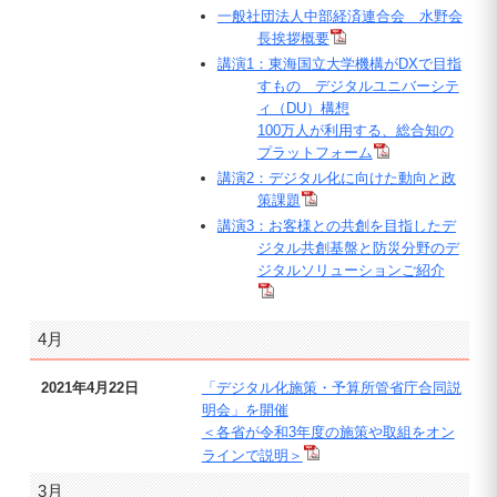
一般社団法人中部経済連合会 水野会
長挨拶概要
講演1：東海国立大学機構がDXで目指
すもの デジタルユニバーシテ
ィ（DU）構想
100万人が利用する、総合知の
プラットフォーム
講演2：デジタル化に向けた動向と政
策課題
講演3：お客様との共創を目指したデ
ジタル共創基盤と防災分野のデ
ジタルソリューションご紹介
4月
2021年4月22日
「デジタル化施策・予算所管省庁合同説
明会」を開催
＜各省が令和3年度の施策や取組をオン
ラインで説明＞
3月