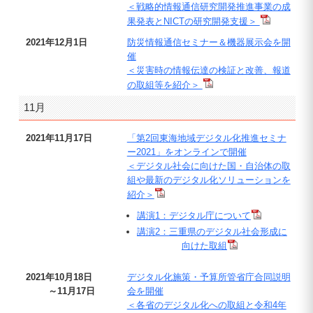
＜戦略的情報通信研究開発推進事業の成
果発表とNICTの研究開発支援＞
2021年12月1日
防災情報通信セミナー＆機器展示会を開
催
＜災害時の情報伝達の検証と改善、報道
の取組等を紹介＞
11月
2021年11月17日
「第2回東海地域デジタル化推進セミナ
ー2021」をオンラインで開催
＜デジタル社会に向けた国・自治体の取
組や最新のデジタル化ソリューションを
紹介＞
講演1：デジタル庁について
講演2：三重県のデジタル社会形成に
向けた取組
2021年10月18日
デジタル化施策・予算所管省庁合同説明
～11月17日
会を開催
＜各省のデジタル化への取組と令和4年