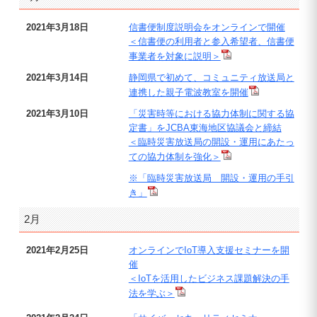
2021年3月18日
信書便制度説明会をオンラインで開催
＜信書便の利用者と参入希望者、信書便
事業者を対象に説明＞
2021年3月14日
静岡県で初めて、コミュニティ放送局と
連携した親子電波教室を開催
2021年3月10日
「災害時等における協力体制に関する協
定書」をJCBA東海地区協議会と締結
＜臨時災害放送局の開設・運用にあたっ
ての協力体制を強化＞
※「臨時災害放送局 開設・運用の手引
き」
2月
2021年2月25日
オンラインでIoT導入支援セミナーを開
催
＜IoTを活用したビジネス課題解決の手
法を学ぶ＞