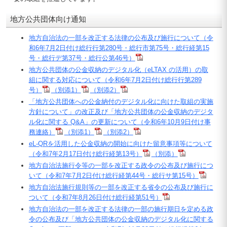
地方公共団体向け通知
地方自治法の一部を改正する法律の公布及び施行について（令
和6年7月2日付け総行行第280号・総行市第75号・総行経第15
号・総行デ第37号・総行公第46号）
地方公共団体の公金収納のデジタル化（eLTAX の活用）の取
組に関する対応について（令和6年7月2日付け総行行第289
号）
（別添1）
（別添2）
「地方公共団体への公金納付のデジタル化に向けた取組の実施
方針について」の改正及び「地方公共団体の公金収納のデジタ
ル化に関する Q&A」の更新について（令和6年10月9日付け事
務連絡）
（別添1）
（別添2）
eL-QRを活用した公金収納の開始に向けた留意事項等について
（令和7年2月17日付け総行経第13号）
（別添）
地方自治法施行令等の一部を改正する政令の公布及び施行につ
いて（令和7年7月2日付け総行経第44号・総行サ第15号）
地方自治法施行規則等の一部を改正する省令の公布及び施行に
ついて（令和7年8月26日付け総行経第51号）
地方自治法の一部を改正する法律の一部の施行期日を定める政
令の公布及び「地方公共団体の公金収納のデジタル化に関する