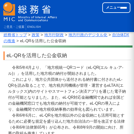
メニュー
ご意見・ご提案
ENGLISH
総務省トップ
>
政策
>
地方行財政
>
地方行政のデジタル化
>
自治体DX
の推進
> eL-QRを活用した公金収納
eL-QRを活用した公金収納
令和5年4月より、「地方税統一QRコード（eL-QR(エル キュ-ア-
ル)）」を活用した地方税の納付が開始されました。
これにより、地方公共団体から送付される納付書に付されたeL-
QRを読み取ることで、地方税共同機構が管理・運営するeLTAX(エ
ルタックス)内のサイトやスマートフォン決済アプリを通じた電子納
付が可能となりました。また、eL-QR対応金融機関であれば全国ど
の金融機関窓口でも地方税の納付が可能です。eL-QRの導入によ
り、金融機関での地方税収納事務の効率化も図られています。
令和6年6月に、eL-QRを地方税以外の公金収納にも活用可能とす
るために必要な規定を盛り込んだ地方自治法の一部を改正する法律
（令和6年法律第65号）が公布され、令和8年9月の開始に向け、所
要の取組を推進しています。