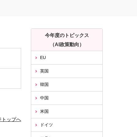
今年度のトピックス
（AI政策動向）
EU
英国
韓国
中国
米国
ジトップへ
ドイツ