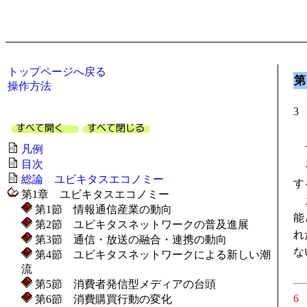
トップページへ戻る
第
操作方法
3
イ
凡例
ま
目次
総論 ユビキタスエコノミー
す
第1章 ユビキタスエコノミー
ま
第1節 情報通信産業の動向
能
第2節 ユビキタスネットワークの普及進展
れ
第3節 通信・放送の融合・連携の動向
な
第4節 ユビキタスネットワークによる新しい潮
流
第5節 消費者発信型メディアの台頭
第6節 消費購買行動の変化