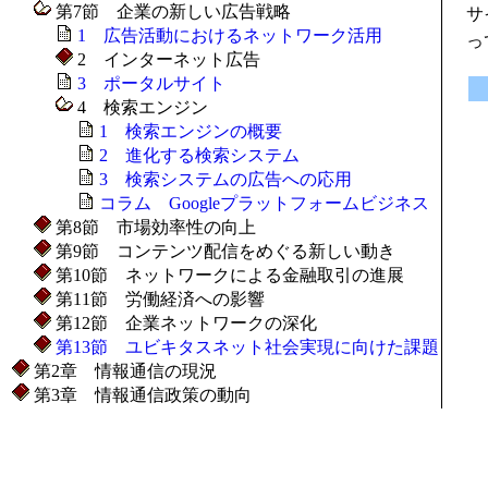
第7節 企業の新しい広告戦略
サ
1 広告活動におけるネットワーク活用
っ
2 インターネット広告
3 ポータルサイト
4 検索エンジン
1 検索エンジンの概要
2 進化する検索システム
3 検索システムの広告への応用
コラム Googleプラットフォームビジネス
第8節 市場効率性の向上
第9節 コンテンツ配信をめぐる新しい動き
第10節 ネットワークによる金融取引の進展
第11節 労働経済への影響
第12節 企業ネットワークの深化
第13節 ユビキタスネット社会実現に向けた課題
第2章 情報通信の現況
第3章 情報通信政策の動向