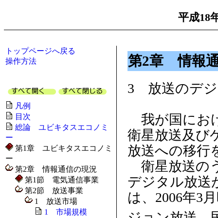
平成18
トップページへ戻る
第2章 情報
操作方法
3 放送のデ
凡例
我が国におけ
目次
総論 ユビキタスエコノミ
衛星放送及び
ー
放送への移行
第1章 ユビキタスエコノミ
ー
衛星放送のうち
第2章 情報通信の現況
デジタル放送
第1節 電気通信事業
第2節 放送事業
は、2006年
1 放送市場
1 市場規模
ジョン放送、