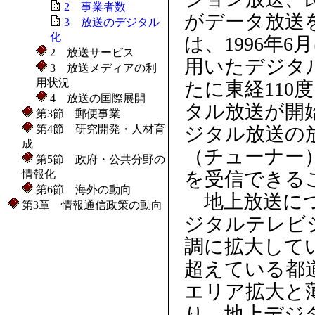
2 事業者数
がデータ放送
3 放送のデジタル
化
は、1996年6
2 放送サービス
用いたデジタル
3 放送メディアの利
用状況
たに東経110
4 放送の国際展開
タル放送が開始
第3節 郵便事業
第4節 研究開発・人材育
ジタル放送の
成
（チューナー
第5節 政府・公共分野の
情報化
を受信できる
第6節 海外の動向
地上放送につい
第3章 情報通信政策の動向
ジタルテレビ
調に拡大してい
超えている都
エリア拡大と
り、地上デジタ