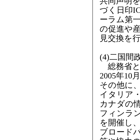
共同声明を
づく日印I
ーラム第一
の促進や
見交換を
(4)二国間
総務省と
2005年
その他に、
イタリア
カナダの情
フィンラ
を開催し、
ブロード