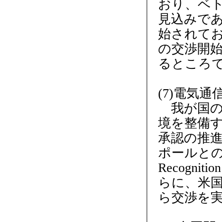
おり、ベ
見込みであ
始されてお
の交渉開
るところ
(7)電気
我が国の
境を整備
承認の推
ポールとの間
Recogni
らに、米国
ら交渉を