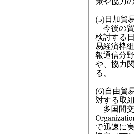
策や協力
(5)日加
今後の貿
検討する日
易経済枠組
報通信分
や、協力
る。
(6)自由
対する取
多国間交渉で
Organi
で迅速に