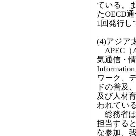
ている。
たOECD通信
1回発行し
(4)アジ
APEC（Asi
気通信・情報作
Informa
ワーク、
ドの普及、
及び人材
われてい
総務省は
担当する
な参加、