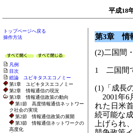
平成18
トップページへ戻る
第3章 情
操作方法
(2)二国
凡例
1 二国間
目次
総論 ユビキタスエコノミー
第1章 ユビキタスエコノミー
(1)「成
第2章 情報通信の現況
2001年
第3章 情報通信政策の動向
第1節 高度情報通信ネットワー
れた日米
ク社会の実現
続可能な
第2節 情報通信政策の展開
上げられ
第3節 情報通信ネットワークの
高度化
競争政策