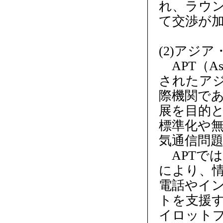
れ、ラウン
て交渉が
(2)アジ
APT（Asia
されたア
際機関で
展を目的
標準化や
気通信問
APTでは
により、
電話やイ
トを支援
イロットプ