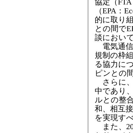
協定（FTA：
（EPA：Eco
的に取り
との間でE
談におい
電気通信
規制の枠組
る協力に
ピンとの
さらに、フ
中であり、
ルとの整
和、相互
を実現す
また、20