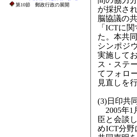
間の協力分
第10節 郵政行政の展開
が採択され
脳協議の
「ICTに
た。本共同
シンポジ
実施してお
ス・ステ
てフォロ
見直しを
(3)日印共
2005年
臣と会談
めICT分