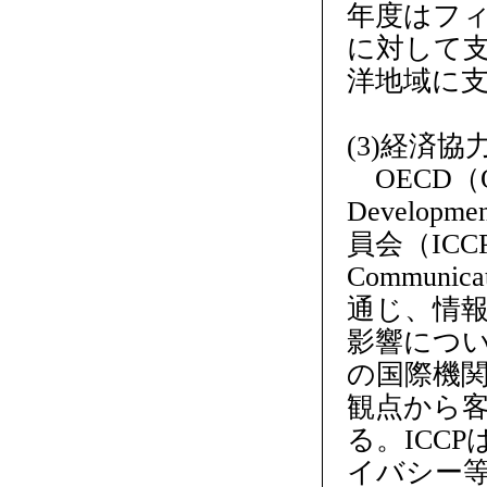
年度はフ
に対して支
洋地域に
(3)経済協
OECD（Organ
Develo
員会（ICCP：C
Communi
通じ、情
影響につい
の国際機
観点から
る。ICC
イバシー