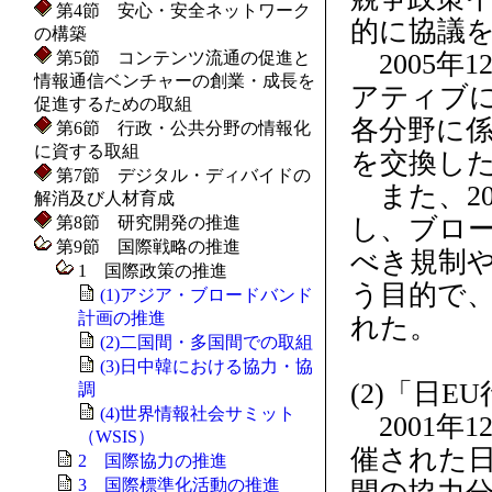
第4節 安心・安全ネットワーク
的に協議
の構築
第5節 コンテンツ流通の促進と
2005年
情報通信ベンチャーの創業・成長を
アティブ
促進するための取組
各分野に
第6節 行政・公共分野の情報化
に資する取組
を交換し
第7節 デジタル・ディバイドの
また、20
解消及び人材育成
第8節 研究開発の推進
し、ブロ
第9節 国際戦略の推進
べき規制
1 国際政策の推進
う目的で、
(1)アジア・ブロードバンド
計画の推進
れた。
(2)二国間・多国間での取組
(3)日中韓における協力・協
(2)「日E
調
(4)世界情報社会サミット
2001年
（WSIS）
催された日
2 国際協力の推進
3 国際標準化活動の推進