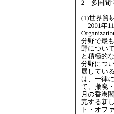
2 多国間
(1)世界
2001年1
Organi
分野で最
野につい
と積極的
分野につい
展してい
は、一律
て、撤廃・
月の香港
完する新
ト・オフ