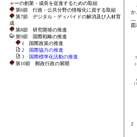
ャーの創業・成長を促進するための取組
ま
第6節 行政・公共分野の情報化に資する取組
か
第7節 デジタル・ディバイドの解消及び人材育
成
図
第8節 研究開発の推進
第9節 国際戦略の推進
1 国際政策の推進
2 国際協力の推進
3 国際標準化活動の推進
第10節 郵政行政の展開
2