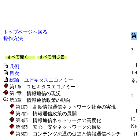
トップページへ戻る
第
操作方法
3
情
凡例
Te
目次
総論 ユビキタスエコノミー
る
第1章 ユビキタスエコノミー
第2章 情報通信の現況
1
第3章 情報通信政策の動向
第1節 高度情報通信ネットワーク社会の実現
I
第2節 情報通信政策の展開
に
第3節 情報通信ネットワークの高度化
N
第4節 安心・安全ネットワークの構築
第5節 コンテンツ流通の促進と情報通信ベンチ
（