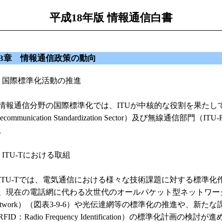
平成18年版 情報通信白書
3章 情報通信政策の動向
 国際標準化活動の推進
報通信分野の国際標準化では、ITUが中核的な役割を果たしている
lecommunication Standardization Sector）及び無線通信部門（
。
 ITU-Tにおける取組
TU-Tでは、電気通信における様々な技術課題に対する標準化作業
、現在の電話網に代わる次世代のオールパケット型ネットワークである次
etwork）（図表3-9-6）や光伝達網等の標準化の推進や、
RFID：Radio Frequency Identification）の標準化計