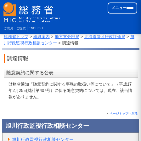
メニュー
ご意見・ご提案
ENGLISH
総務省トップ
>
組織案内
>
地方支分部局
>
北海道管区行政評価局
>
旭
川行政監視行政相談センター
> 調達情報
調達情報
随意契約に関する公表
財務省通知「随意契約に関する事務の取扱い等について」（平成17
年2月25日財計第407号）に係る随意契約については、現在、該当情
報がありません。
ページトップへ戻る
旭川行政監視行政相談センター
旭川行政監視行政相談センター