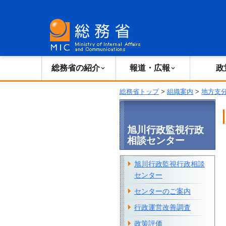
総務省の紹介
広報・報道
総務省の紹介
報道・広報
政
総務省トップ
>
組織案内
>
地方支
旭川行政監視行政
相談センター
旭川行政監視行政相談
センター
センターのご案内
行政運営改善調査
政策評価