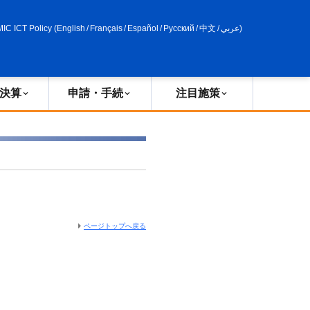
申請・手続
政策評価
MIC ICT Policy
(
English
/
Français
/
Español
/
Русский
/
中文
/
عربي
)
決算
申請・手続
注目施策
ページトップへ戻る