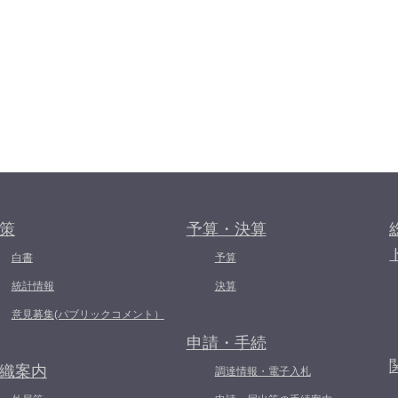
策
予算・決算
白書
予算
統計情報
決算
意見募集(パブリックコメント）
申請・手続
織案内
調達情報・電子入札