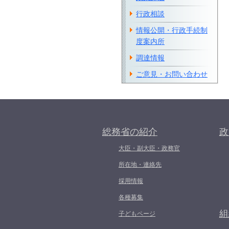
行政相談
情報公開・行政手続制
度案内所
調達情報
ご意見・お問い合わせ
総務省の紹介
政
大臣・副大臣・政務官
所在地・連絡先
採用情報
各種募集
組
子どもページ