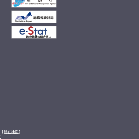
館【
所在地図
】
て