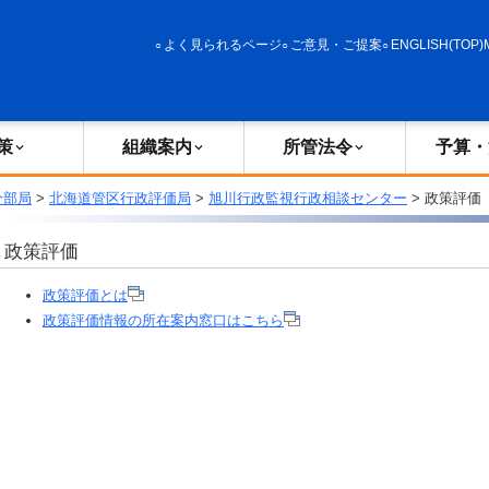
政策
組織案内
所管法令
予算・決算
よく見られるページ
ご意見・ご提案
ENGLISH(TOP)
策
組織案内
所管法令
予算・
分部局
>
北海道管区行政評価局
>
旭川行政監視行政相談センター
> 政策評価
政策評価
政策評価とは
政策評価情報の所在案内窓口はこちら