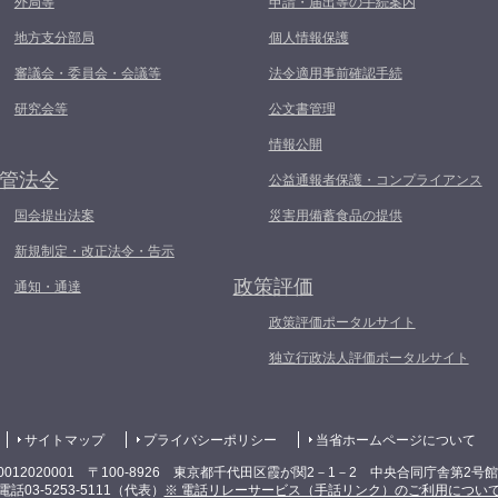
外局等
申請・届出等の手続案内
地方支分部局
個人情報保護
審議会・委員会・会議等
法令適用事前確認手続
研究会等
公文書管理
情報公開
管法令
公益通報者保護・コンプライアンス
国会提出法案
災害用備蓄食品の提供
新規制定・改正法令・告示
政策評価
通知・通達
政策評価ポータルサイト
独立行政法人評価ポータルサイト
サイトマップ
プライバシーポリシー
当省ホームページについて
0012020001 〒100-8926 東京都千代田区霞が関2－1－2 中央合同庁舎第2号
電話03-5253-5111（代表）
※ 電話リレーサービス（手話リンク）のご利用につい