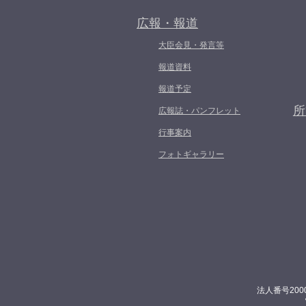
広報・報道
大臣会見・発言等
報道資料
報道予定
所
広報誌・パンフレット
行事案内
フォトギャラリー
法人番号200