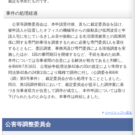
裁定を求めたものです。
事件の処理経過
公害等調整委員会は、本申請受付後、直ちに裁定委員会を設け、
被申請人が設置したオフィスの機械等からの振動及び低周波音と申
請人宅に生じているきしみ音や振動による生活環境被害との因果関
係に関する専門的事項を調査するために必要な専門委員1人を選任
するとともに、委託調査、事務局及び専門委員による現地調査を実
施したほか、1回の審問期日を開催するなど、手続を進めた結果、
本件については当事者間の合意による解決が相当であると判断し、
令和6年7月16日、公害紛争処理法第42条の33の規定により準用する
同法第42条の24第1項により職権で調停に付し（公調委令和6年
（調）第5号事件）、裁定委員会が自ら処理することとしました。
同日、第1回調停期日において、裁定委員会が提示した調停案に基
づき当事者双方が合意して調停が成立し、本件申請については取り
下げられたものとみなされ、本事件は終結しました。
ページトップへ戻る
公害等調整委員会