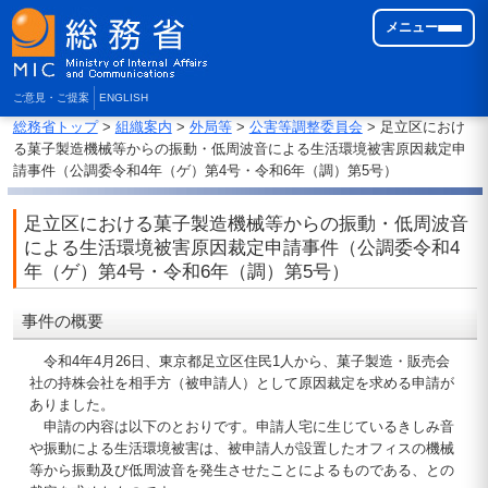
メニュー
ご意見・ご提案
ENGLISH
総務省トップ
>
組織案内
>
外局等
>
公害等調整委員会
> 足立区におけ
る菓子製造機械等からの振動・低周波音による生活環境被害原因裁定申
請事件（公調委令和4年（ゲ）第4号・令和6年（調）第5号）
足立区における菓子製造機械等からの振動・低周波音
による生活環境被害原因裁定申請事件（公調委令和4
年（ゲ）第4号・令和6年（調）第5号）
事件の概要
令和4年4月26日、東京都足立区住民1人から、菓子製造・販売会
社の持株会社を相手方（被申請人）として原因裁定を求める申請が
ありました。
申請の内容は以下のとおりです。申請人宅に生じているきしみ音
や振動による生活環境被害は、被申請人が設置したオフィスの機械
等から振動及び低周波音を発生させたことによるものである、との