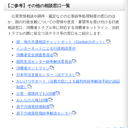
【ご参考】その他の相談窓口一覧
公害苦情相談や調停・裁定などの公害紛争処理制度の窓口のほ
か、国の行政全般についての苦情や意見・要望等を受け付ける行政
相談窓口、消費者トラブル等に対応する消費者ホットライン、法的
トラブルの際に役立つ法テラス等の窓口をご紹介します。
国・地方共通相談チャットボット（Govbotガボット）
インターネットによる行政相談受付
消費者安全調査委員会
国民生活センター紛争解決委員会
消費者ホットライン
日本司法支援センター（法テラス）
かいけつサポート（法務大臣による裁判外紛争解決手続の認証
制度）
公害・環境何でも110番
みんなの人権110番
原子力損害賠償制度
原子力損害賠償紛争解決センター