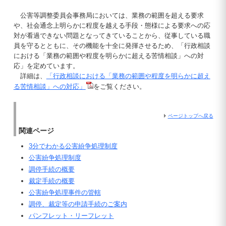
公害等調整委員会事務局においては、業務の範囲を超える要求
や、社会通念上明らかに程度を越える手段・態様による要求への応
対が看過できない問題となってきていることから、従事している職
員を守るとともに、その機能を十全に発揮させるため、「行政相談
における「業務の範囲や程度を明らかに超える苦情相談」への対
応」を定めています。
詳細は、
「行政相談における「業務の範囲や程度を明らかに超え
る苦情相談」への対応」
をご覧ください。
ページトップへ戻る
関連ページ
3分でわかる公害紛争処理制度
公害紛争処理制度
調停手続の概要
裁定手続の概要
公害紛争処理事件の管轄
調停、裁定等の申請手続のご案内
パンフレット・リーフレット