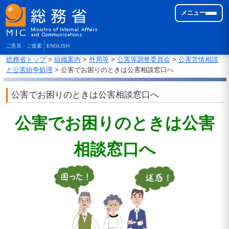
メニュー
ご意見・ご提案
ENGLISH
総務省トップ
>
組織案内
>
外局等
>
公害等調整委員会
>
公害苦情相談
と公害紛争処理
> 公害でお困りのときは公害相談窓口へ
公害でお困りのときは公害相談窓口へ
公害でお困りのときは公害
相談窓口へ