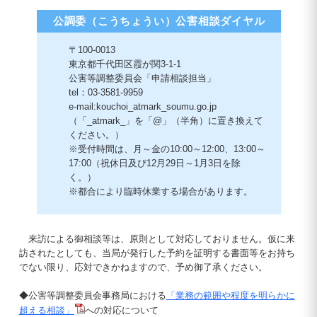
公調委（こうちょうい）公害相談ダイヤル
〒100-0013
東京都千代田区霞が関3-1-1
公害等調整委員会「申請相談担当」
tel：03-3581-9959
e-mail:kouchoi_atmark_soumu.go.jp
（「_atmark_」を「@」（半角）に置き換えて
ください。）
※受付時間は、月～金の10:00～12:00、13:00～
17:00（祝休日及び12月29日～1月3日を除
く。）
※都合により臨時休業する場合があります。
来訪による御相談等は、原則として対応しておりません。仮に来
訪されたとしても、当局が発行した予約を証明する書面等をお持ち
でない限り、応対できかねますので、予め御了承ください。
◆公害等調整委員会事務局における
「業務の範囲や程度を明らかに
超える相談」
への対応について