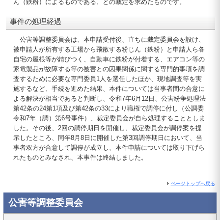
ん（鉄粉）によるものである、との裁定を求めたものです。
事件の処理経過
公害等調整委員会は、本申請受付後、直ちに裁定委員会を設け、
被申請人が所有する工場から飛散する粉じん（鉄粉）と申請人ら各
自宅の屋根等が錆びつく、自動車に鉄粉が付着する、エアコン等の
家電製品が故障する等の被害との因果関係に関する専門的事項を調
査するために必要な専門委員1人を選任したほか、現地調査等を実
施するなど、手続を進めた結果、本件については当事者間の合意に
よる解決が相当であると判断し、令和7年6月12日、公害紛争処理法
第42条の24第1項及び第42条の33により職権で調停に付し（公調委
令和7年（調）第6号事件）、裁定委員会が自ら処理することとしま
した。その後、2回の調停期日を開催し、裁定委員会が調停案を提
示したところ、同年8月8日に開催した第3回調停期日において、当
事者双方が合意して調停が成立し、本件申請については取り下げら
れたものとみなされ、本事件は終結しました。
ページトップへ戻る
公害等調整委員会