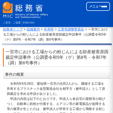
メニュー
ご意見・ご提案
ENGLISH
総務省トップ
>
組織案内
>
外局等
>
公害等調整委員会
> 一宮市におけ
る工場からの粉じんによる財産被害原因裁定申請事件（公調委令和5年
（ゲ）第8号・令和7年（調）第6号事件）
一宮市における工場からの粉じんによる財産被害原因
裁定申請事件（公調委令和5年（ゲ）第8号・令和7年
（調）第6号事件）
事件の概要
令和5年8月29日、愛知県一宮市の住民2人から、隣接する工場を
所有するプラスチック金型製造会社を相手方（被申請人）として原
因裁定を求める申請がありました。
申請の内容は以下のとおりです。申請人ら各自宅の屋根等が錆び
つく、自動車に鉄粉が付着する、エアコン等の家電製品が故障する
等の被害が生じたのは、被申請人が所有する工場から飛散する粉じ