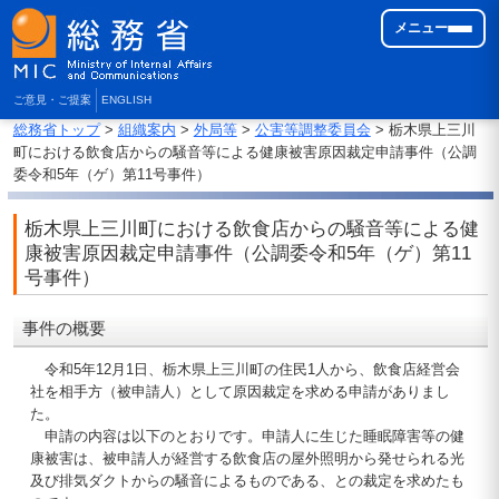
メニュー
ご意見・ご提案
ENGLISH
総務省トップ
>
組織案内
>
外局等
>
公害等調整委員会
> 栃木県上三川
町における飲食店からの騒音等による健康被害原因裁定申請事件（公調
委令和5年（ゲ）第11号事件）
栃木県上三川町における飲食店からの騒音等による健
康被害原因裁定申請事件（公調委令和5年（ゲ）第11
号事件）
事件の概要
令和5年12月1日、栃木県上三川町の住民1人から、飲食店経営会
社を相手方（被申請人）として原因裁定を求める申請がありまし
た。
申請の内容は以下のとおりです。申請人に生じた睡眠障害等の健
康被害は、被申請人が経営する飲食店の屋外照明から発せられる光
及び排気ダクトからの騒音によるものである、との裁定を求めたも