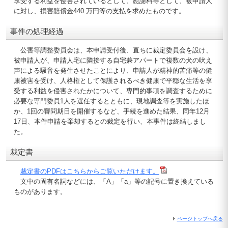
享受する利益を侵害されているとして、慰謝料等として、被申請人
に対し、損害賠償金440 万円等の支払を求めたものです。
事件の処理経過
公害等調整委員会は、本申請受付後、直ちに裁定委員会を設け、
被申請人が、申請人宅に隣接する自宅兼アパートで複数の犬の吠え
声による騒音を発生させたことにより、申請人が精神的苦痛等の健
康被害を受け、人格権として保護されるべき健康で平穏な生活を享
受する利益を侵害されたかについて、専門的事項を調査するために
必要な専門委員1人を選任するとともに、現地調査等を実施したほ
か、1回の審問期日を開催するなど、手続を進めた結果、同年12月
17日、本件申請を棄却するとの裁定を行い、本事件は終結しまし
た。
裁定書
裁定書のPDFはこちらからご覧いただけます。
文中の固有名詞などには、「A」「a」等の記号に置き換えている
ものがあります。
ページトップへ戻る