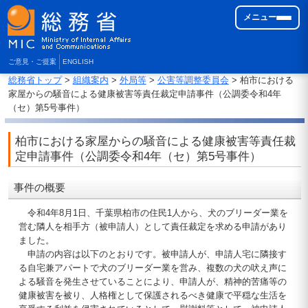
メニュー
ご意見・ご提案
ENGLISH
総務省トップ
>
組織案内
>
外局等
>
公害等調整委員会
> 柏市における
家屋からの騒音による健康被害等責任裁定申請事件（公調委令和4年
（セ）第5号事件）
柏市における家屋からの騒音による健康被害等責任裁
定申請事件（公調委令和4年（セ）第5号事件）
事件の概要
令和4年8月1日、千葉県柏市の住民1人から、犬のブリーダー業を
営む隣人を相手方（被申請人）として責任裁定を求める申請があり
ました。
申請の内容は以下のとおりです。被申請人が、申請人宅に隣接す
る自宅兼アパートで犬のブリーダー業を営み、複数の犬の吠え声に
よる騒音を発生させていることにより、申請人が、精神的苦痛等の
健康被害を被り、人格権として保護されるべき健康で平穏な生活を