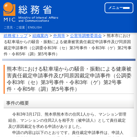
メニュー
ご意見・ご提案
ENGLISH
総務省トップ
>
組織案内
>
外局等
>
公害等調整委員会
> 熊本市におけ
る駐車場からの騒音・振動による健康被害責任裁定申請事件及び同原因
裁定申請事件（公調委令和3年（セ）第3号事件・令和3年（ゲ）第2号事
件・令和5年（調）第5号事件）
熊本市における駐車場からの騒音・振動による健康被
害責任裁定申請事件及び同原因裁定申請事件（公調委
令和3年（セ）第3号事件・令和3年（ゲ）第2号事
件・令和5年（調）第5号事件）
事件の概要
令和3年3月17日、熊本県熊本市の住民1人から、マンション管理
組合、マンションの住民2人を相手方（被申請人）として責任裁定
及び原因裁定を求める申請がありました。
申請の内容は以下のとおりです。責任裁定申請事件は、申請人