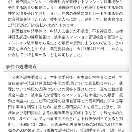
が、被申請人マンション管理組合が管理するマンション駐車場から
発生する騒音や振動により、睡眠障害を伴う神経症を発症する等精
神的苦痛を受けており、また、住居の外壁に防音シートを張る等の
防音対策を講じたため、被申請人らに対し、連帯して、損害賠償金
1373万2915円の支払を求めたものです。
原因裁定申請事件は、申請人に生じた不眠症、不安神経症、自律
神経失調症の健康被害は、被申請人マンション管理組合が管理する
マンション駐車場から発生する騒音や振動によるものである、との
裁定を求めたものです。裁定委員会は、令和3年4月20日、これらを
併合して手続を進めることを決定しました。
事件の処理経過
公害等調整委員会は、本申請受付後、熊本県公害審査会に対して
責任裁定申請及び原因裁定申請の受理について意見照会を行い、受
理について特段の支障はないとの回答を受けたので、直ちに裁定委
員会を設け、被申請人が管理するマンション駐車場からの騒音・振
動と申請人に生じた不眠症等の健康被害等との因果関係に関する専
門的事項を調査するために必要な専門委員1人を選任したほか、事
務局及び専門委員による現地調査等を実施するなど、手続を進めた
結果、本件については当事者間の合意による解決が相当であると判
断し、令和5年3月29日、公害紛争処理法第42条の24第1項及び同第
42条の33の規定により職権で調停に付し（公調委令和5年（調）第5