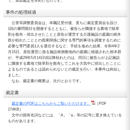
て、原因裁定を求めたものです。
事件の処理経過
公害等調整委員会は、本嘱託受付後、直ちに裁定委員会を設け、
1回の審問期日を開催するとともに、被告らが隣接する農地で除草
剤を散布・排出させたことと原告が運営する介護施設の庭園の樹木
群が枯れたこととの因果関係に関する専門的事項を調査するために
必要な専門委員1人を選任するなど、手続を進めた結果、令和4年2
月15日、原告運営に係る施設南側敷地内の庭園に植栽された樹木群
が、平成29年5月14日頃以降枯れたのは、同日に被告らが上記施設
に隣接する農地で除草剤を散布してこれを大気中に排出したことに
よるものであるとは認められないとの裁定を行い、本事件は終結し
ました。
なお、裁定書の概要は、次のとおりです。
裁定書
裁定書のPDFはこちらからご覧いただけます。
［PDF
274KB］
文中の固有名詞などには、「A」「a」等の記号に置き換えている
ものがあります。