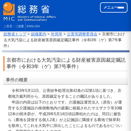
メニュー
ご意見・ご提案
ENGLISH
総務省トップ
>
組織案内
>
外局等
>
公害等調整委員会
> 京都市におけ
る大気汚染による財産被害原因裁定嘱託事件（令和3年（ゲ）第7号事
件）
京都市における大気汚染による財産被害原因裁定嘱託
事件（令和3年（ゲ）第7号事件）
事件の概要
令和3年5月11日、公害紛争処理法第42条の32第1項に基づき、京
都地方裁判所から、原因裁定をすることの嘱託がありました。
申請の内容は以下のとおりです。介護施設運営法人（原告）が運
営する介護施設の南側敷地内の庭園に植栽されたヤエザクラ等10種
12本の樹木群が、平成29年5月14日頃以降枯れたのは、同日に被告
ら（農地を貸借する個人2名）が上記施設に隣接する農地で除草剤
を散布してこれを大気中に排出したことによるものであるかについ