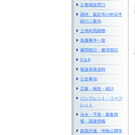
公害相談窓口
調停、裁定等の申請手
続のご案内
土地利用調整
係属事件一覧
審問期日・審理期日
Q＆A
報道発表資料
公告事項
広報・報告・統計
パンフレット・リーフ
レット
法令・予算・募集情
報・調達情報
政策評価・情報公開等