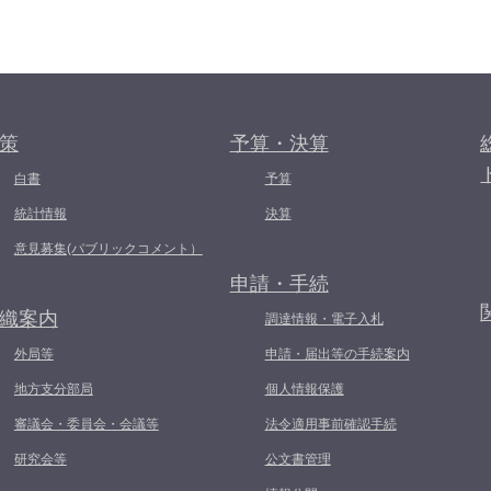
策
予算・決算
白書
予算
統計情報
決算
意見募集(パブリックコメント）
申請・手続
織案内
調達情報・電子入札
外局等
申請・届出等の手続案内
地方支分部局
個人情報保護
審議会・委員会・会議等
法令適用事前確認手続
研究会等
公文書管理