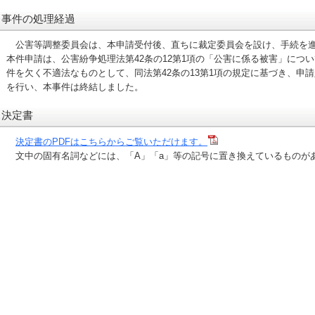
事件の処理経過
公害等調整委員会は、本申請受付後、直ちに裁定委員会を設け、手続を進め
本件申請は、公害紛争処理法第42条の12第1項の「公害に係る被害」につ
件を欠く不適法なものとして、同法第42条の13第1項の規定に基づき、申
を行い、本事件は終結しました。
決定書
決定書のPDFはこちらからご覧いただけます。
文中の固有名詞などには、「A」「a」等の記号に置き換えているものが