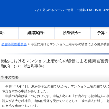
政策
組織案内
所管法令
予算・決算
よく見られるページ
ご意見・ご提案
ENGLISH(TOP)
策
組織案内
所管法令
予算・
>
公害等調整委員会
> 港区におけるマンション上階からの騒音による健康被
港区におけるマンション上階からの騒音による健康被害責
和6年（セ）第2号事件）
事件の概要
令和6年1月31日、東京都港区の住民1人から、マンション上階の住民1人
裁定を求める申請がありました。
申請の内容は以下のとおりです。申請人宅の直上に所在する被申請人の住
請人が多大な精神的、肉体的苦痛を受けているとして、被申請人に対し、慰
の支払を求めたものです。