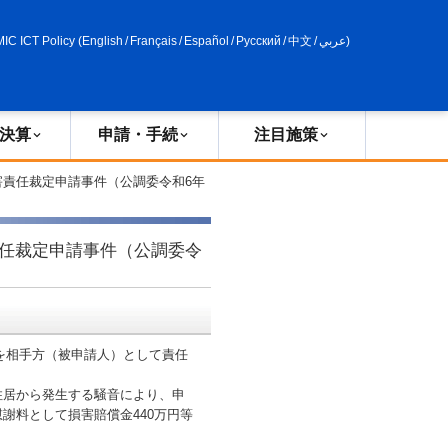
申請・手続
政策評価
MIC ICT Policy
(
English
/
Français
/
Español
/
Русский
/
中文
/
عربي
)
決算
申請・手続
注目施策
害責任裁定申請事件（公調委令和6年
任裁定申請事件（公調委令
を相手方（被申請人）として責任
居から発生する騒音により、申
謝料として損害賠償金440万円等