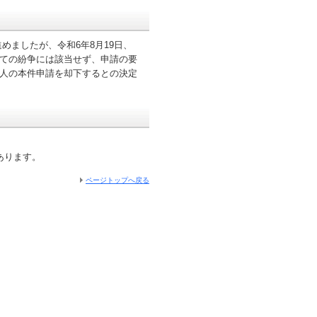
ましたが、令和6年8月19日、
いての紛争には該当せず、申請の要
請人の本件申請を却下するとの決定
あります。
ページトップへ戻る