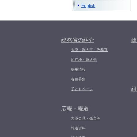
English
総務省の紹介
政
大臣・副大臣・政務官
所在地・連絡先
採用情報
各種募集
組
子どもページ
広報・報道
大臣会見・発言等
報道資料