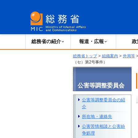
総務省の紹介
広報・報道
総務省の紹介
報道・広報
政
総務省トップ
>
組織案内
>
外局等
（セ）第2号事件）
公害等調整委員会
公害等調整委員会の紹
介
所在地・連絡先
公害苦情相談と公害紛
争処理