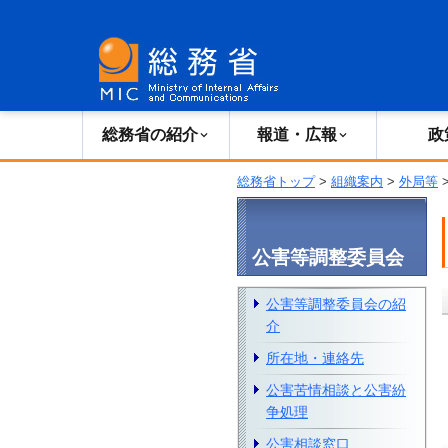
総務省の紹介
広報・報道
総務省の紹介
報道・広報
政
総務省トップ
>
組織案内
>
外局等
公害等調整委員会
公害等調整委員会の紹
介
所在地・連絡先
公害苦情相談と公害紛
争処理
公害相談窓口