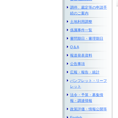
調停、裁定等の申請手
続のご案内
土地利用調整
係属事件一覧
審問期日・審理期日
Q＆A
報道発表資料
公告事項
広報・報告・統計
パンフレット・リーフ
レット
法令・予算・募集情
報・調達情報
政策評価・情報公開等
English