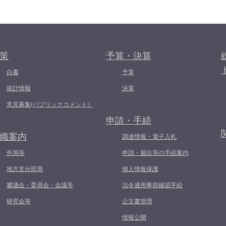
策
予算・決算
白書
予算
統計情報
決算
意見募集(パブリックコメント）
申請・手続
織案内
調達情報・電子入札
外局等
申請・届出等の手続案内
地方支分部局
個人情報保護
審議会・委員会・会議等
法令適用事前確認手続
研究会等
公文書管理
情報公開