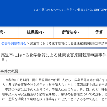
政策
組織案内
所管法令
予算・決算
よく見られるページ
ご意見・ご提案
ENGLISH(TOP)
策
組織案内
所管法令
予算・
>
公害等調整委員会
> 尾道市における化学物質による健康被害原因裁定申請事
尾道市における化学物質による健康被害原因裁定申請事件
号）
事件の概要
令和5年11月14日、岡山県笠岡市の住民1人から、広島県尾道市に所在す
人）及び給食事業会社を相手方（被申請人ら）として原因裁定を求める申
申請の内容は以下のとおりです。申請人に生じた目、鼻、口、のど、呼吸
被申請人らが安全措置や予防措置を怠り、劇物の有害性についての説明、
に、悪質な環境下で劇物を扱う作業を行わせたことによるものである、と