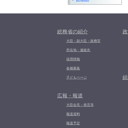
総務省の紹介
政
大臣・副大臣・政務官
所在地・連絡先
採用情報
各種募集
組
子どもページ
広報・報道
大臣会見・発言等
報道資料
報道予定