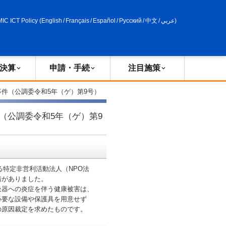
申請・手続
政策評価
MIC ICT Policy
(
English
/
Français
/
Español
/
Русский
/
中文
/
عربي
)
決算
申請・手続
注目施策
件（公調委令和5年（ゲ）第9号）
（公調委令和5年（ゲ）第9
る特定非営利活動法人（NPO法
請がありました。
器への炎症を伴う健康被害は、
必要な設備や保護具を用意せず
の原因裁定を求めたものです。