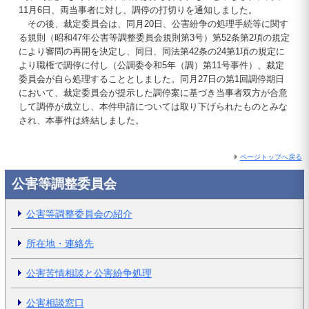
11月6日、両当事者に対し、調停の打切りを通知しました。
その後、裁定委員会は、同月20日、公害紛争の処理手続等に関す
る規則（昭和47年公害等調整委員会規則第3号）第52条第2項の規定
により審問の再開を決定し、同日、同法第42条の24第1項の規定に
より職権で調停に付し（公調委令和5年（調）第11号事件）、裁定
委員会が自ら処理することとしました。同月27日の第1回調停期日
において、裁定委員会が提示した調停案に基づき当事者双方が合意
して調停が成立し、本件申請については取り下げられたものとみな
され、本事件は終結しました。
ページトップへ戻る
公害等調整委員会
公害等調整委員会の紹介
所在地・連絡先
公害苦情相談と公害紛争処理
公害相談窓口