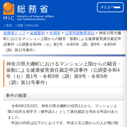
メニュー
ご意見・ご提案
ENGLISH
総務省トップ
>
組織案内
>
外局等
>
公害等調整委員会
> 神奈川県大磯
町におけるマンション上階からの騒音・振動による健康被害責任裁定申
請事件（公調委令和4年（セ）第1号・令和5年（調）第9号・令和5年
（調）第11号事件）
神奈川県大磯町におけるマンション上階からの騒音・
振動による健康被害責任裁定申請事件（公調委令和4
年（セ）第1号・令和5年（調）第9号・令和5年
（調）第11号事件）
事件の概要
令和4年2月22日、神奈川県大磯町の住民1人から、マンション上
階の住民を相手方（被申請人）として責任裁定を求める申請があり
ました。
申請の内容は以下のとおりです。申請人宅上階からの人が飛び跳