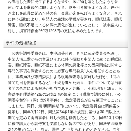
ね着地した際に発生するような音や、床に物を落としたような音、
何かで床を継続的に叩くような音、物を引き擦るような音、戸や引
き出しを乱暴に閉めた時の音、金属が床を転げるような音と、それ
に伴う振動により、申請人の生活の平穏が害され、睡眠阻害、睡眠
障害、睡眠不足による体調の悪化が生じているとして、被申請人に
対し、損害賠償金269万1298円の支払を求めたものです。
事件の処理経過
公害等調整委員会は、本申請受付後、直ちに裁定委員会を設け、
申請人宅上階からの音及びそれに伴う振動と申請人に生じた睡眠阻
害、睡眠障害、睡眠不足による体調の悪化等との因果関係に関する
専門的事項を調査するために必要な専門委員1人を選任するととも
に、事務局及び専門委員による現地調査等を実施したほか、1回の
審問期日を開催するなど、手続を進めた結果、本件については当事
者間の合意による解決が相当であると判断し、令和5年9月19日、公
害紛争処理法第42条の24第1項の規定により職権で調停に付し（公
調委令和5年（調）第9号事件）、裁定委員会が自ら処理することと
しました。同日、第1回調停期日において、裁定委員会は調停案を
提示し、同年9月22日、同法第34条1項の規定に基づき30 日以上の
期間を定めて両当事者に対し受諾を勧告したところ、同年10月30日
に被申請人から調停案を受諾しない旨の申出があり、同法第36条第
2項の規定により、同日、調停は打ち切られものとみなされ、同年