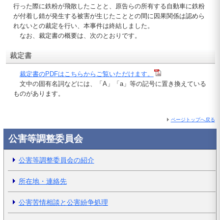
行った際に鉄粉が飛散したことと、原告らの所有する自動車に鉄粉
が付着し錆が発生する被害が生じたこととの間に因果関係は認めら
れないとの裁定を行い、本事件は終結しました。
なお、裁定書の概要は、次のとおりです。
裁定書
裁定書のPDFはこちらからご覧いただけます。
文中の固有名詞などには、「A」「a」等の記号に置き換えている
ものがあります。
ページトップへ戻る
公害等調整委員会
公害等調整委員会の紹介
所在地・連絡先
公害苦情相談と公害紛争処理