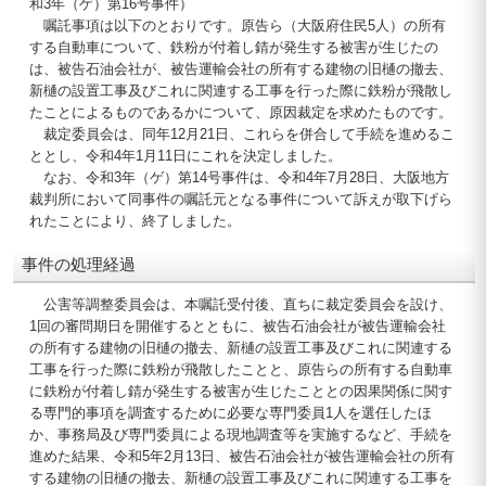
和3年（ゲ）第16号事件）
嘱託事項は以下のとおりです。原告ら（大阪府住民5人）の所有
する自動車について、鉄粉が付着し錆が発生する被害が生じたの
は、被告石油会社が、被告運輸会社の所有する建物の旧樋の撤去、
新樋の設置工事及びこれに関連する工事を行った際に鉄粉が飛散し
たことによるものであるかについて、原因裁定を求めたものです。
裁定委員会は、同年12月21日、これらを併合して手続を進めるこ
ととし、令和4年1月11日にこれを決定しました。
なお、令和3年（ゲ）第14号事件は、令和4年7月28日、大阪地方
裁判所において同事件の嘱託元となる事件について訴えが取下げら
れたことにより、終了しました。
事件の処理経過
公害等調整委員会は、本嘱託受付後、直ちに裁定委員会を設け、
1回の審問期日を開催するとともに、被告石油会社が被告運輸会社
の所有する建物の旧樋の撤去、新樋の設置工事及びこれに関連する
工事を行った際に鉄粉が飛散したことと、原告らの所有する自動車
に鉄粉が付着し錆が発生する被害が生じたこととの因果関係に関す
る専門的事項を調査するために必要な専門委員1人を選任したほ
か、事務局及び専門委員による現地調査等を実施するなど、手続を
進めた結果、令和5年2月13日、被告石油会社が被告運輸会社の所有
する建物の旧樋の撤去、新樋の設置工事及びこれに関連する工事を