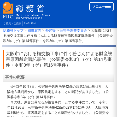
メニュー
ご意見・ご提案
ENGLISH
総務省トップ
>
組織案内
>
外局等
>
公害等調整委員会
> 大阪市におけ
る樋交換工事に伴う粉じんによる財産被害原因裁定嘱託事件 （公調委令
和3年（ゲ）第14号事件・令和3年（ゲ）第16号事件）
大阪市における樋交換工事に伴う粉じんによる財産被
害原因裁定嘱託事件 （公調委令和3年（ゲ）第14号事
件・令和3年（ゲ）第16号事件）
事件の概要
令和3年10月7日、公害紛争処理法第42条の32第1項に基づき、大
阪地方裁判所から、原因裁定をすることの嘱託がありました。（公
調委令和3年（ゲ）第14号事件）
その後、原告は異なるが被告を同一とする事件について、令和3
年11月26日、公害紛争処理法第42条の32第1項に基づき、大阪地方
裁判所から、原因裁定をすることの嘱託がありました。（公調委令