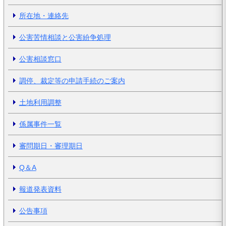
所在地・連絡先
公害苦情相談と公害紛争処理
公害相談窓口
調停、裁定等の申請手続のご案内
土地利用調整
係属事件一覧
審問期日・審理期日
Q＆A
報道発表資料
公告事項