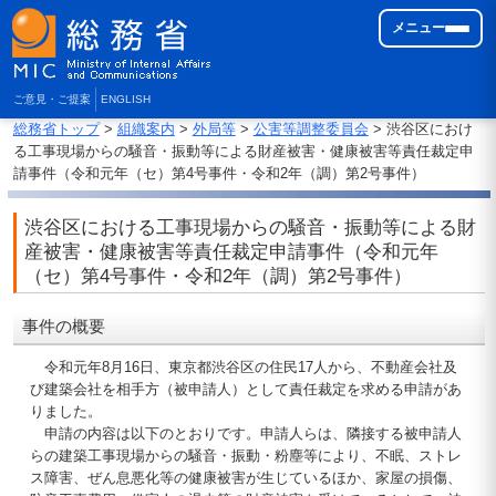
メニュー
ご意見・ご提案
ENGLISH
総務省トップ
>
組織案内
>
外局等
>
公害等調整委員会
> 渋谷区におけ
る工事現場からの騒音・振動等による財産被害・健康被害等責任裁定申
請事件（令和元年（セ）第4号事件・令和2年（調）第2号事件）
渋谷区における工事現場からの騒音・振動等による財
産被害・健康被害等責任裁定申請事件（令和元年
（セ）第4号事件・令和2年（調）第2号事件）
事件の概要
令和元年8月16日、東京都渋谷区の住民17人から、不動産会社及
び建築会社を相手方（被申請人）として責任裁定を求める申請があ
りました。
申請の内容は以下のとおりです。申請人らは、隣接する被申請人
らの建築工事現場からの騒音・振動・粉塵等により、不眠、ストレ
ス障害、ぜん息悪化等の健康被害が生じているほか、家屋の損傷、