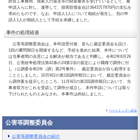
防音工事費用、借家人の退去等の財産被害を受けているとして、被
申請人らに対し、連帯して、損害賠償金合計3643万7870円の支払を
求めたものです。なお、申請人1人について相続が発生し、別の申
請人1人が相続人として手続を承継しました。
事件の処理経過
公害等調整委員会は、本申請受付後、直ちに裁定委員会を設け、
1回の審問期日を開催するなど、手続を進めた結果、本件について
は当事者間の合意による解決が相当であると判断し、令和2年8月26
日、公害紛争処理法第42条の24第1項の規定により職権で調停に付
し（公調委令和2年（調）第2号事件）、裁定委員会が自ら処理する
こととしました。10月9日の第1回調停期日において、裁定委員会か
ら調停案を提示したところ、11月9日の第2回調停期日において、当
事者双方がこれを受諾して調停が成立し、本件申請については取り
下げられたものとみなされ、本事件は終結しました。
ページトップへ戻る
公害等調整委員会
公害等調整委員会の紹介