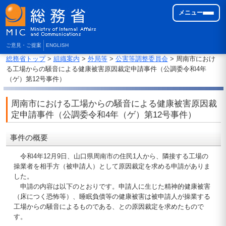
メニュー
ご意見・ご提案
ENGLISH
総務省トップ
>
組織案内
>
外局等
>
公害等調整委員会
> 周南市におけ
る工場からの騒音による健康被害原因裁定申請事件（公調委令和4年
（ゲ）第12号事件）
周南市における工場からの騒音による健康被害原因裁
定申請事件（公調委令和4年（ゲ）第12号事件）
事件の概要
令和4年12月9日、山口県周南市の住民1人から、隣接する工場の
操業者を相手方（被申請人）として原因裁定を求める申請がありま
した。
申請の内容は以下のとおりです。申請人に生じた精神的健康被害
（床につく恐怖等）、睡眠負債等の健康被害は被申請人が操業する
工場からの騒音によるものである、との原因裁定を求めたもので
す。