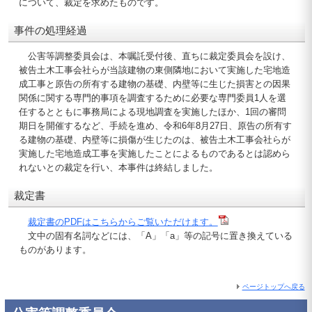
について、裁定を求めたものです。
事件の処理経過
公害等調整委員会は、本嘱託受付後、直ちに裁定委員会を設け、
被告土木工事会社らが当該建物の東側隣地において実施した宅地造
成工事と原告の所有する建物の基礎、内壁等に生じた損害との因果
関係に関する専門的事項を調査するために必要な専門委員1人を選
任するとともに事務局による現地調査を実施したほか、1回の審問
期日を開催するなど、手続を進め、令和6年8月27日、原告の所有す
る建物の基礎、内壁等に損傷が生じたのは、被告土木工事会社らが
実施した宅地造成工事を実施したことによるものであるとは認めら
れないとの裁定を行い、本事件は終結しました。
裁定書
裁定書のPDFはこちらからご覧いただけます。
文中の固有名詞などには、「A」「a」等の記号に置き換えている
ものがあります。
ページトップへ戻る