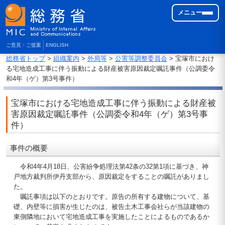
メニュー
ご意見・ご提案
ENGLISH
総務省トップ
>
組織案内
>
外局等
>
公害等調整委員会
> 宝塚市におけ
る宅地造成工事に伴う振動による財産被害原因裁定嘱託事件（公調委令
和4年（ゲ）第3号事件）
宝塚市における宅地造成工事に伴う振動による財産被
害原因裁定嘱託事件（公調委令和4年（ゲ）第3号事
件）
事件の概要
令和4年4月18日、公害紛争処理法第42条の32第1項に基づき、神
戸地方裁判所伊丹支部から、原因裁定をすることの嘱託がありまし
た。
嘱託事項は以下のとおりです。原告の所有する建物について、基
礎、内壁等に損害が生じたのは、被告土木工事会社らが当該建物の
東側隣地において宅地造成工事を実施したことによるものであるか