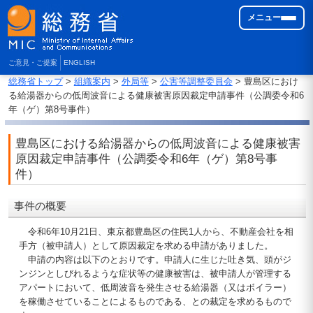
メニュー
ご意見・ご提案
ENGLISH
総務省トップ
>
組織案内
>
外局等
>
公害等調整委員会
> 豊島区におけ
る給湯器からの低周波音による健康被害原因裁定申請事件（公調委令和6
年（ゲ）第8号事件）
豊島区における給湯器からの低周波音による健康被害
原因裁定申請事件（公調委令和6年（ゲ）第8号事
件）
事件の概要
令和6年10月21日、東京都豊島区の住民1人から、不動産会社を相
手方（被申請人）として原因裁定を求める申請がありました。
申請の内容は以下のとおりです。申請人に生じた吐き気、頭がジ
ンジンとしびれるような症状等の健康被害は、被申請人が管理する
アパートにおいて、低周波音を発生させる給湯器（又はボイラー）
を稼働させていることによるものである、との裁定を求めるもので