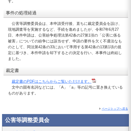
す。
事件の処理経過
公害等調整委員会は、本申請受付後、直ちに裁定委員会を設け、
現地調査等を実施するなど、手続を進めましたが、令和7年6月27
日、本件申請は、公害紛争処理法第42条の27第1項の「公害に係る
被害」についての紛争には該当せず、申請の要件を欠く不適法なも
のとして、同法第42条の33において準用する第42条の13第1項の規
定に基づき、本件申請を却下するとの決定を行い、本事件は終結し
ました。
裁定書
裁定書のPDFはこちらからご覧いただけます。
文中の固有名詞などには、「A」「a」等の記号に置き換えている
ものがあります。
ページトップへ戻る
公害等調整委員会