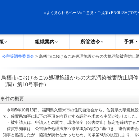
政策
組織案内
所管法令
予算・決算
よく見られるページ
ご意見・ご提案
ENGLISH(TOP)
策
組織案内
所管法令
予算・
>
公害等調整委員会
> 鳥栖市におけるごみ処理施設からの大気汚染被害防止
鳥栖市におけるごみ処理施設からの大気汚染被害防止調停
（調）第10号事件）
事件の概要
令和5年10月13日、福岡県久留米市の住民自治会から、佐賀県の環境施
て、佐賀県知事に以下の事項を内容とする調停を求める申請がありました
・被申請人は、申請人との間で、環境保全（公害防止）協定を締結する
佐賀県知事は、公害紛争処理法第27条第3項の規定に基づき、連合審査会
知事と協議したが、協議が調わなかったため、同条第5項の規定により、令和