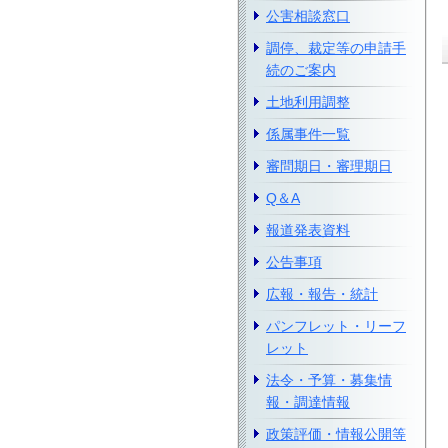
公害相談窓口
調停、裁定等の申請手
続のご案内
土地利用調整
係属事件一覧
審問期日・審理期日
Q＆A
報道発表資料
公告事項
広報・報告・統計
パンフレット・リーフ
レット
法令・予算・募集情
報・調達情報
政策評価・情報公開等