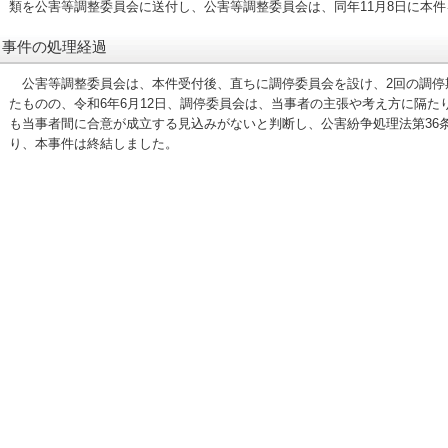
類を公害等調整委員会に送付し、公害等調整委員会は、同年11月8日に本
事件の処理経過
公害等調整委員会は、本件受付後、直ちに調停委員会を設け、2回の調停
たものの、令和6年6月12日、調停委員会は、当事者の主張や考え方に隔た
も当事者間に合意が成立する見込みがないと判断し、公害紛争処理法第36
り、本事件は終結しました。