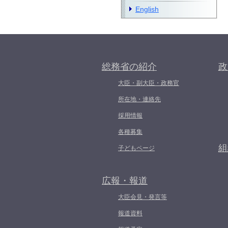
English
総務省の紹介
政
大臣・副大臣・政務官
所在地・連絡先
採用情報
各種募集
組
子どもページ
広報・報道
大臣会見・発言等
報道資料