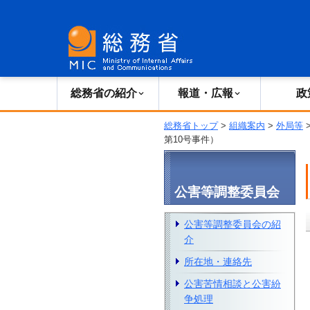
総務省の紹介
広報・報道
総務省の紹介
報道・広報
政
総務省トップ
>
組織案内
>
外局等
第10号事件）
公害等調整委員会
公害等調整委員会の紹
介
所在地・連絡先
公害苦情相談と公害紛
争処理