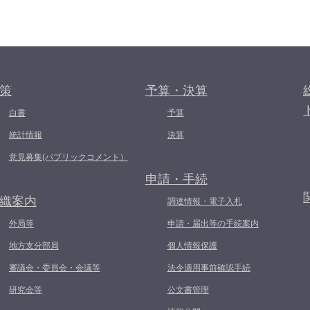
策
予算・決算
白書
予算
統計情報
決算
意見募集(パブリックコメント）
申請・手続
織案内
調達情報・電子入札
外局等
申請・届出等の手続案内
地方支分部局
個人情報保護
審議会・委員会・会議等
法令適用事前確認手続
研究会等
公文書管理