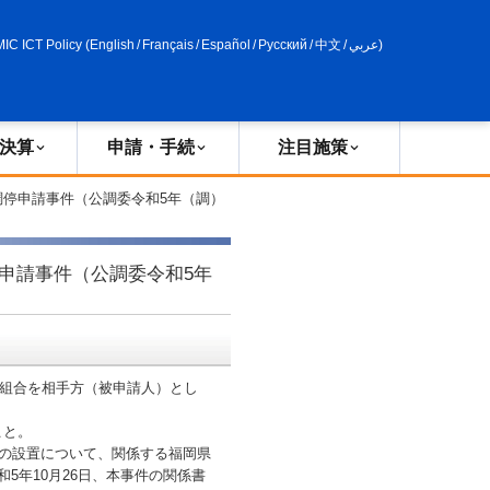
申請・手続
政策評価
MIC ICT Policy
(
English
/
Français
/
Español
/
Русский
/
中文
/
عربي
)
決算
申請・手続
注目施策
調停申請事件（公調委令和5年（調）
申請事件（公調委令和5年
設組合を相手方（被申請人）とし
。
こと。
の設置について、関係する福岡県
5年10月26日、本事件の関係書