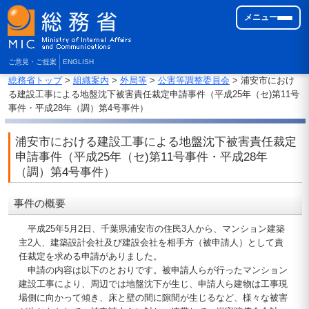
メニュー
ご意見・ご提案
ENGLISH
総務省トップ
>
組織案内
>
外局等
>
公害等調整委員会
> 浦安市におけ
る建設工事による地盤沈下被害責任裁定申請事件（平成25年（セ)第11号
事件・平成28年（調）第4号事件）
浦安市における建設工事による地盤沈下被害責任裁定
申請事件（平成25年（セ)第11号事件・平成28年
（調）第4号事件）
事件の概要
平成25年5月2日、千葉県浦安市の住民3人から、マンション建築
主2人、建築設計会社及び建設会社を相手方（被申請人）として責
任裁定を求める申請がありました。
申請の内容は以下のとおりです。被申請人らが行ったマンション
建設工事により、周辺では地盤沈下が生じ、申請人ら建物は工事現
場側に向かって傾き、床と壁の間に隙間が生じるなど、様々な被害