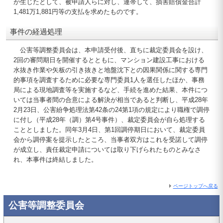
が生じたとして、被申請人らに対し、連帯して、損害賠償金合計
1,481万1,881円等の支払を求めたものです。
事件の経過処理
公害等調整委員会は、本申請受付後、直ちに裁定委員会を設け、
2回の審問期日を開催するとともに、マンション建設工事における
水抜き作業や矢板の引き抜きと地盤沈下との因果関係に関する専門
的事項を調査するために必要な専門委員1人を選任したほか、事務
局による現地調査等を実施するなど、手続を進めた結果、本件につ
いては当事者間の合意による解決が相当であると判断し、平成28年
2月23日、公害紛争処理法第42条の24第1項の規定により職権で調停
に付し（平成28年（調）第4号事件）、裁定委員会が自ら処理する
こととしました。同年3月4日、第1回調停期日において、裁定委員
会から調停案を提示したところ、当事者双方はこれを受諾して調停
が成立し、責任裁定申請については取り下げられたものとみなさ
れ、本事件は終結しました。
ページトップへ戻る
公害等調整委員会