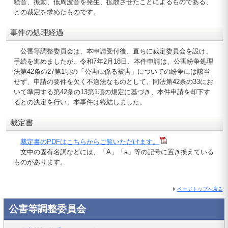
騒音、振動、低周波音を発生、拡散させたことによるものである、
との裁定を求めたものです。
事件の処理経過
公害等調整委員会は、本申請受付後、直ちに裁定委員会を設け、
手続を進めましたが、令和7年2月18日、本件申請は、公害紛争処理
法第42条の27第1項の「公害に係る被害」についての紛争には該当
せず、申請の要件を欠く不適法なものとして、同法第42条の33にお
いて準用する第42条の13第1項の規定に基づき、本件申請を却下す
るとの決定を行い、本事件は終結しました。
裁定書
裁定書のPDFはこちらからご覧いただけます。
文中の固有名詞などには、「A」「a」等の記号に置き換えている
ものがあります。
ページトップへ戻る
公害等調整委員会