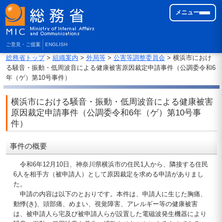
メニュー
ご意見・ご提案
ENGLISH
総務省トップ
>
組織案内
>
外局等
>
公害等調整委員会
> 横浜市におけ
る騒音・振動・低周波音による健康被害原因裁定申請事件（公調委令和6
年（ゲ）第10号事件）
横浜市における騒音・振動・低周波音による健康被害
原因裁定申請事件（公調委令和6年（ゲ）第10号事
件）
事件の概要
令和6年12月10日、神奈川県横浜市の住民1人から、隣接する住民
6人を相手方（被申請人）として原因裁定を求める申請がありまし
た。
申請の内容は以下のとおりです。本件は、申請人に生じた胸痛、
動悸(き)、頭部痛、めまい、視覚障害、アレルギー等の健康被害
は、被申請人ら宅及び被申請人らが設置した電磁波発生機器により