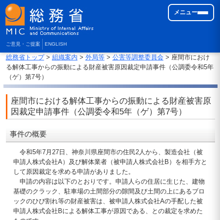
メニュー
ご意見・ご提案
ENGLISH
総務省トップ
>
組織案内
>
外局等
>
公害等調整委員会
> 座間市におけ
る解体工事からの振動による財産被害原因裁定申請事件（公調委令和5年
（ゲ）第7号）
座間市における解体工事からの振動による財産被害原
因裁定申請事件（公調委令和5年（ゲ）第7号）
事件の概要
令和5年7月27日、神奈川県座間市の住民2人から、製造会社（被
申請人株式会社A）及び解体業者（被申請人株式会社B）を相手方と
して原因裁定を求める申請がありました。
申請の内容は以下のとおりです。申請人らの住居に生じた、建物
基礎のクラック、駐車場の土間部分の隙間及び土間の上にあるブロ
ックのひび割れ等の財産被害は、被申請人株式会社Aの手配した被
申請人株式会社Bによる解体工事が原因である、との裁定を求めた