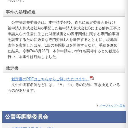
ものです。
事件の処理経過
公害等調整委員会は、本申請受付後、直ちに裁定委員会を設け、
被申請人株式会社Aの手配した被申請人株式会社Bによる解体工事と
申請人らの住居に生じた財産被害との因果関係に関する専門的事項
を調査するために必要な専門委員1人を選任するとともに、現地調
査等を実施したほか、1回の審問期日を開催するなど、手続を進め
た結果、令和7年3月25日、本件申請をいずれも棄却するとの裁定を
行い、本事件は終結しました。
裁定書
裁定書のPDFはこちらからご覧いただけます。
文中の固有名詞などには、「A」「a」等の記号に置き換えている
ものがあります。
ページトップへ戻る
公害等調整委員会