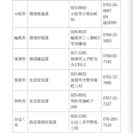
0761-24-
923-8650
8067
小松市
環境推進課
小松市小馬出町
(内
91
線)3285
928-8525
0768-23-
輪島市
環境対策課
輪島市二ッ屋町2
1853
字29番地
927-1295
0768-82-
珠洲市
環境建設課
珠洲市上戸町北
7743
方1字6-2
922-8622
0761-72-
加賀市
生活安全課
加賀市大聖寺南
7885
町ニ41
925-8501
0767-22-
羽咋市
生活安全課
羽咋市旭町ア
7137
200
929-1195
かほく
076-283-
防災環境対策課
かほく市宇野気
市
7124
ニ81