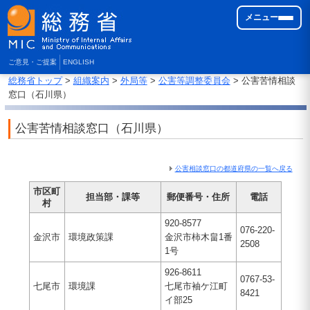
メニュー
ご意見・ご提案
ENGLISH
総務省トップ
>
組織案内
>
外局等
>
公害等調整委員会
> 公害苦情相談
窓口（石川県）
公害苦情相談窓口（石川県）
公害相談窓口の都道府県の一覧へ戻る
市区町
担当部・課等
郵便番号・住所
電話
村
920-8577
076-220-
金沢市
環境政策課
金沢市柿木畠1番
2508
1号
926-8611
0767-53-
七尾市
環境課
七尾市袖ケ江町
8421
イ部25