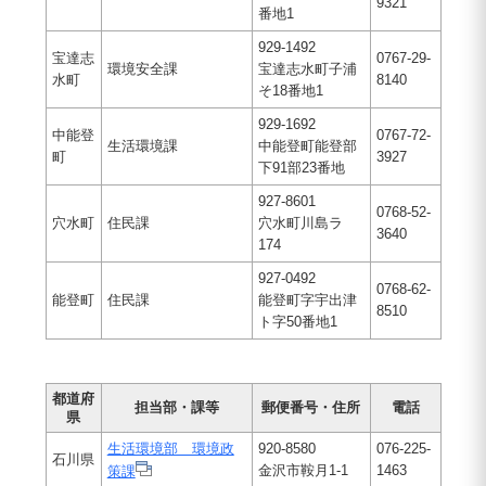
9321
番地1
929-1492
宝達志
0767-29-
環境安全課
宝達志水町子浦
水町
8140
そ18番地1
929-1692
中能登
0767-72-
生活環境課
中能登町能登部
町
3927
下91部23番地
927-8601
0768-52-
穴水町
住民課
穴水町川島ラ
3640
174
927-0492
0768-62-
能登町
住民課
能登町字宇出津
8510
ト字50番地1
都道府
担当部・課等
郵便番号・住所
電話
県
生活環境部 環境政
920-8580
076-225-
石川県
金沢市鞍月1-1
1463
策課