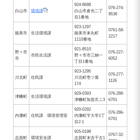
924-8688
076-274-
白山市
環境課
白山市倉光二丁
9538
目1番地
923-1297
0761-58-
能美市
生活環境課
能美市来丸町
2217
1110番地
921-8510
野々市
076-227-
市民生活課
野々市市三納一
市
6052
丁目1番地
923-1295
076-277-
川北町
住民課
川北町壱ツ屋
1126
174
929-0393
076-288-
津幡町
生活環境課
津幡町加賀爪ニ3
6701
920-0292
076-286-
内灘町
住民課 環境管理室
内灘町字大学1丁
6701
目2-1
925-0198
0767-32-
志賀町
環境安全課
志賀町末吉千古1