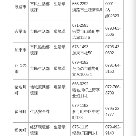
市民生活部 生活環
656-2292
0001
淡路市
境課
淡路市生穂新島8
(内
線)2323
671-2593
0790-63-
宍粟市
市民生活部 環境課
宍粟市山崎町中
3506
広瀬133-6
市民協働部 生活環
673-1493
0795-43-
加東市
境課
加東市社50
0502
679-4192
たつの
0791-64-
市民生活部 環境課
たつの市龍野町
市
3150
富永1005-1
666-0292
猪名川
地域振興部 農業環
072-766-
猪名川町上野字
町
境課
8709
北畑11-1
679-1192
0795-32-
多可町
生活安全課
多可町中区中村
4777
町123
経済環境部 生活環
675-1115
079-492-
稲美町
境課
稲美町国岡1-1
9140