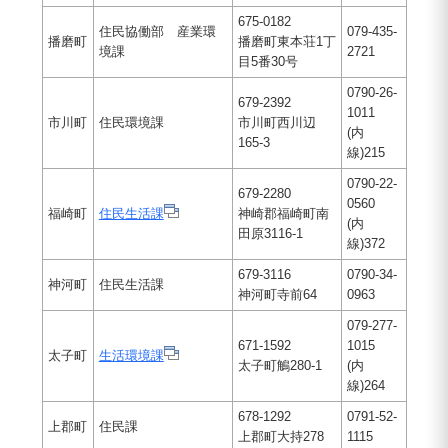
675-0182
住民協働部 産業環
079-435-
播磨町
播磨町東本荘1丁
境課
2721
目5番30号
0790-26-
679-2392
1011
市川町
住民環境課
市川町西川辺
(内
165-3
線)215
0790-22-
679-2280
0560
福崎町
住民生活課
神崎郡福崎町南
(内
田原3116-1
線)372
679-3116
0790-34-
神河町
住民生活課
神河町寺前64
0963
079-277-
671-1592
1015
太子町
生活環境課
太子町鵤280-1
(内
線)264
678-1292
0791-52-
上郡町
住民課
上郡町大持278
1115