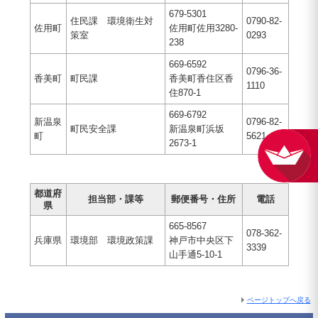
679-5301
住民課 環境衛生対
0790-82-
佐用町
佐用町佐用3280-
策室
0293
238
669-6592
0796-36-
香美町
町民課
香美町香住区香
1110
住870-1
669-6792
新温泉
0796-82-
町民安全課
新温泉町浜坂
町
5621
2673-1
都道府
担当部・課等
郵便番号・住所
電話
県
665-8567
078-362-
兵庫県
環境部 環境政策課
神戸市中央区下
3339
山手通5-10-1
ページトップへ戻る