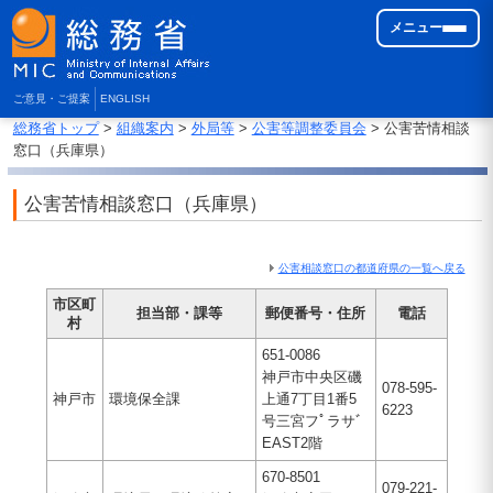
メニュー
ご意見・ご提案
ENGLISH
総務省トップ
>
組織案内
>
外局等
>
公害等調整委員会
> 公害苦情相談
窓口（兵庫県）
公害苦情相談窓口（兵庫県）
公害相談窓口の都道府県の一覧へ戻る
市区町
担当部・課等
郵便番号・住所
電話
村
651-0086
神戸市中央区磯
078-595-
神戸市
環境保全課
上通7丁目1番5
6223
号三宮フﾟラサﾞ
EAST2階
670-8501
079-221-