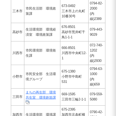
0794-82-
673-0492
市民生活部 環境政
2000
三木市
三木市上の丸町
策課
(内
10番30号
線)2389
676-8501
生活環境部 環境経
079-443-
高砂市
高砂市荒井町千
済室 環境政策課
9029
鳥1-1-1
072-740-
666-8501
市民環境部 環境衛
1202
川西市
川西市中央町12-
生課
(内
1
線)2930
0794-63-
675-1380
市民安全部 生活環
1000
小野市
小野市中島町
境グループ
(内
531
線)659
まちの再生部 環境
669-1595
079-559-
三田市
共生室 環境創造課
三田市三輪2-1-1
5080
675-2395
0790-42-
加西市
生活環境部 環境課
加西市北条町横