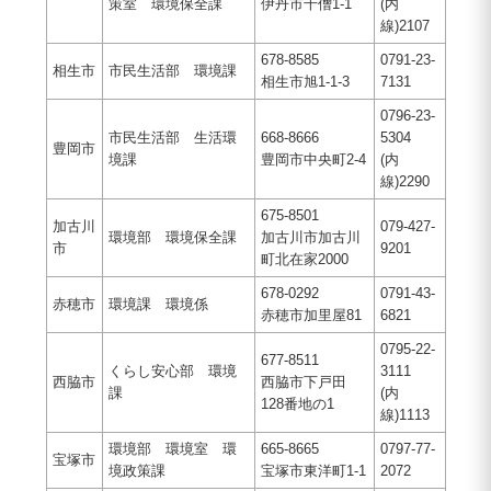
策室 環境保全課
伊丹市千僧1-1
(内
線)2107
678-8585
0791-23-
相生市
市民生活部 環境課
相生市旭1-1-3
7131
0796-23-
市民生活部 生活環
668-8666
5304
豊岡市
境課
豊岡市中央町2-4
(内
線)2290
675-8501
加古川
079-427-
環境部 環境保全課
加古川市加古川
市
9201
町北在家2000
678-0292
0791-43-
赤穂市
環境課 環境係
赤穂市加里屋81
6821
0795-22-
677-8511
くらし安心部 環境
3111
西脇市
西脇市下戸田
課
(内
128番地の1
線)1113
環境部 環境室 環
665-8665
0797-77-
宝塚市
境政策課
宝塚市東洋町1-1
2072