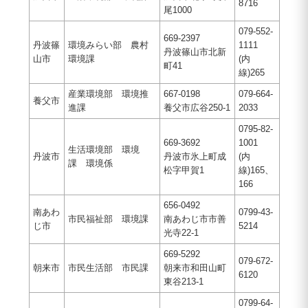
8716
尾1000
079-552-
669-2397
丹波篠
環境みらい部 農村
1111
丹波篠山市北新
山市
環境課
(内
町41
線)265
産業環境部 環境推
667-0198
079-664-
養父市
進課
養父市広谷250-1
2033
0795-82-
669-3692
1001
生活環境部 環境
丹波市
丹波市氷上町成
(内
課 環境係
松字甲賀1
線)165、
166
656-0492
南あわ
0799-43-
市民福祉部 環境課
南あわじ市市善
じ市
5214
光寺22-1
669-5292
079-672-
朝来市
市民生活部 市民課
朝来市和田山町
6120
東谷213-1
0799-64-