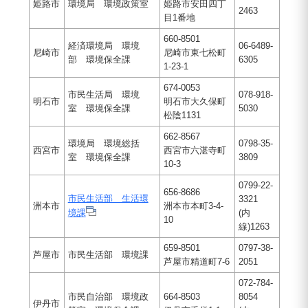
姫路市
環境局 環境政策室
姫路市安田四丁
2463
目1番地
660-8501
経済環境局 環境
06-6489-
尼崎市
尼崎市東七松町
部 環境保全課
6305
1-23-1
674-0053
市民生活局 環境
078-918-
明石市
明石市大久保町
室 環境保全課
5030
松陰1131
662-8567
環境局 環境総括
0798-35-
西宮市
西宮市六湛寺町
室 環境保全課
3809
10-3
0799-22-
656-8686
市民生活部 生活環
3321
洲本市
洲本市本町3-4-
境課
(内
10
線)1263
659-8501
0797-38-
芦屋市
市民生活部 環境課
芦屋市精道町7-6
2051
072-784-
市民自治部 環境政
664-8503
8054
伊丹市