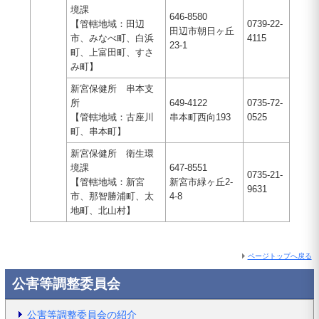
境課
646-8580
【管轄地域：田辺
0739-22-
田辺市朝日ヶ丘
市、みなべ町、白浜
4115
23-1
町、上富田町、すさ
み町】
新宮保健所 串本支
所
649-4122
0735-72-
【管轄地域：古座川
串本町西向193
0525
町、串本町】
新宮保健所 衛生環
境課
647-8551
0735-21-
【管轄地域：新宮
新宮市緑ヶ丘2-
9631
市、那智勝浦町、太
4-8
地町、北山村】
ページトップへ戻る
公害等調整委員会
公害等調整委員会の紹介