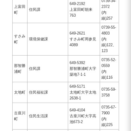
0739-34-
649-2192
上富田
2372
住民課
上富田町朝来
町
(内
763
線)257
0739-55-
649-2621
4803
すさみ
環境保健課
すさみ町周参見
(内
町
4089
線)122、
123
0735-52-
649-5392
那智勝
0559
住民課
那智勝浦町大字
浦町
(内
築地7-1-1
線)116
649-5171
0735-59-
太地町
住民福祉課
太地町大字太地
3758
2638-1
0735-67-
649-4104
古座川
7900
住民生活課
古座川町大字高
町
(内
池673-2
線)225