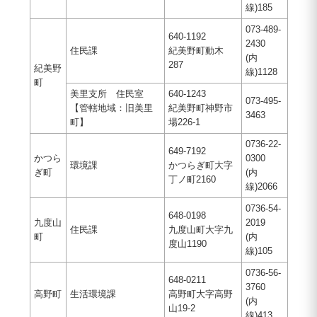
線)185
073-489-
640-1192
2430
住民課
紀美野町動木
(内
287
紀美野
線)1128
町
美里支所 住民室
640-1243
073-495-
【管轄地域：旧美里
紀美野町神野市
3463
町】
場226-1
0736-22-
649-7192
かつら
0300
環境課
かつらぎ町大字
ぎ町
(内
丁ノ町2160
線)2066
0736-54-
648-0198
九度山
2019
住民課
九度山町大字九
町
(内
度山1190
線)105
0736-56-
648-0211
3760
高野町
生活環境課
高野町大字高野
(内
山19-2
線)413