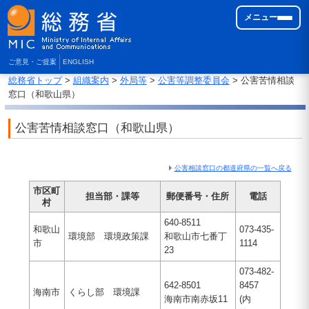
メニュー
ご意見・ご提案
ENGLISH
総務省トップ
>
組織案内
>
外局等
>
公害等調整委員会
> 公害苦情相談
窓口（和歌山県）
公害苦情相談窓口（和歌山県）
公害相談窓口の都道府県の一覧へ戻る
市区町
担当部・課等
郵便番号・住所
電話
村
640-8511
和歌山
073-435-
環境部 環境政策課
和歌山市七番丁
市
1114
23
073-482-
642-8501
8457
海南市
くらし部 環境課
海南市南赤坂11
(内