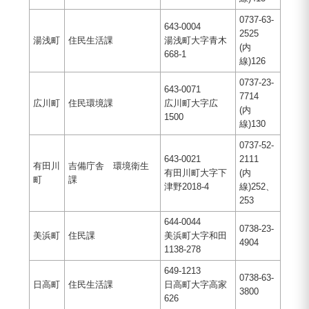
0737-63-
643-0004
2525
湯浅町
住民生活課
湯浅町大字青木
(内
668-1
線)126
0737-23-
643-0071
7714
広川町
住民環境課
広川町大字広
(内
1500
線)130
0737-52-
643-0021
2111
有田川
吉備庁舎 環境衛生
有田川町大字下
(内
町
課
津野2018-4
線)252、
253
644-0044
0738-23-
美浜町
住民課
美浜町大字和田
4904
1138-278
649-1213
0738-63-
日高町
住民生活課
日高町大字高家
3800
626