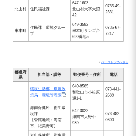
647-1603
0735-49-
北山村
住民福祉課
北山村大字大沼
2331
42
649-3592
住民課 環境グルー
0735-67-
串本町
串本町サンゴ台
プ
7217
690番地5
ページトップへ戻る
都道府
担当部・課等
郵便番号・住所
電話
県
640-8585
環境生活部 環境政
073-441-
和歌山市小松原
策局 環境管理課
2688
通1-1
海南保健所 衛生環
642-0022
境課
073-482-
海南市大野中
【管轄地域：海南
0600
939
市、紀美野町】
岩出保健所 衛生環