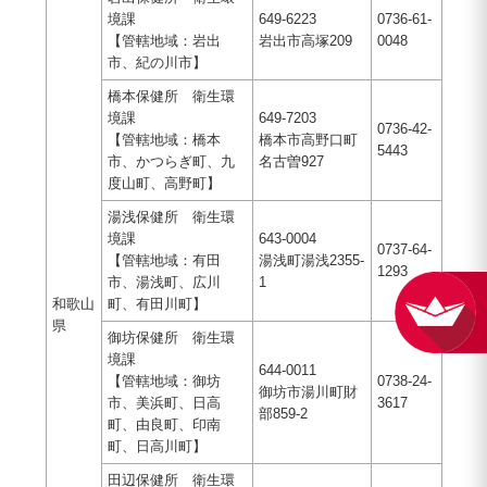
境課
649-6223
0736-61-
【管轄地域：岩出
岩出市高塚209
0048
市、紀の川市】
橋本保健所 衛生環
境課
649-7203
0736-42-
【管轄地域：橋本
橋本市高野口町
5443
市、かつらぎ町、九
名古曽927
度山町、高野町】
湯浅保健所 衛生環
境課
643-0004
0737-64-
【管轄地域：有田
湯浅町湯浅2355-
1293
市、湯浅町、広川
1
和歌山
町、有田川町】
県
御坊保健所 衛生環
境課
644-0011
【管轄地域：御坊
0738-24-
御坊市湯川町財
市、美浜町、日高
3617
部859-2
町、由良町、印南
町、日高川町】
田辺保健所 衛生環