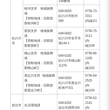
338番地
粉河支所 地域振興
649-6593
0736-73-
係
紀の川市粉河
3311
【管轄地域：旧那賀
580
(内線)21
郡粉河町】
那賀支所 地域振興
0736-75-
649-6692
係
3111
紀の川
紀の川市名手市
【管轄地域：旧那賀
(内
市
場144-1
郡那賀町】
線)108
桃山支所 地域振興
0736-66-
649-6192
係
1100
紀の川市桃山町
【管轄地域：旧那賀
(内
元376
郡桃山町】
線)102
貴志川支所 地域振興
0736-64-
649-6593
係
2525
紀の川市貴志川
【管轄地域：旧那賀
(内
町神戸331
郡貴志川町】
線)104
0736-62-
649-6292
2141
岩出市
生活環境課
岩出市西野209
(内