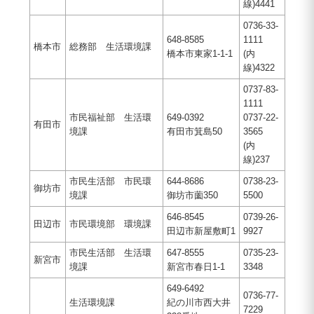
線)4441
0736-33-
648-8585
1111
橋本市
総務部 生活環境課
橋本市東家1-1-1
(内
線)4322
0737-83-
1111
市民福祉部 生活環
649-0392
0737-22-
有田市
境課
有田市箕島50
3565
(内
線)237
市民生活部 市民環
644-8686
0738-23-
御坊市
境課
御坊市薗350
5500
646-8545
0739-26-
田辺市
市民環境部 環境課
田辺市新屋敷町1
9927
市民生活部 生活環
647-8555
0735-23-
新宮市
境課
新宮市春日1-1
3348
649-6492
0736-77-
生活環境課
紀の川市西大井
7229