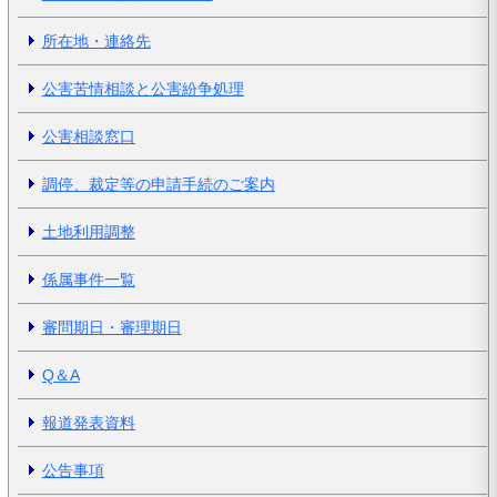
所在地・連絡先
公害苦情相談と公害紛争処理
公害相談窓口
調停、裁定等の申請手続のご案内
土地利用調整
係属事件一覧
審問期日・審理期日
Q＆A
報道発表資料
公告事項