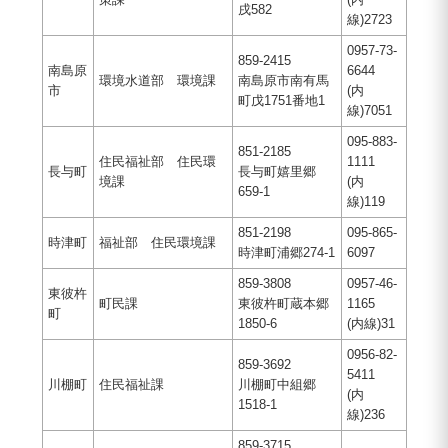
戌582
線)2723
0957-73-
859-2415
南島原
6644
環境水道部 環境課
南島原市南有馬
市
(内
町戊1751番地1
線)7051
095-883-
851-2185
住民福祉部 住民環
1111
長与町
長与町嬉里郷
境課
(内
659-1
線)119
851-2198
095-865-
時津町
福祉部 住民環境課
時津町浦郷274-1
6097
859-3808
0957-46-
東彼杵
町民課
東彼杵町蔵本郷
1165
町
1850-6
(内線)31
0956-82-
859-3692
5411
川棚町
住民福祉課
川棚町中組郷
(内
1518-1
線)236
859-3715