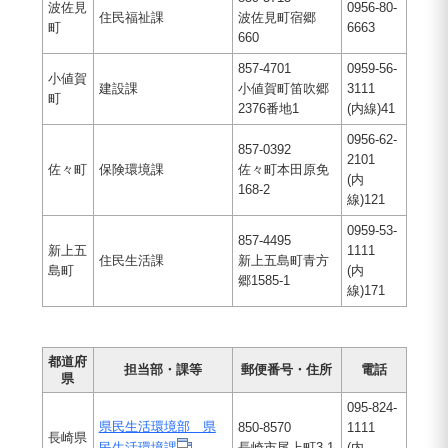
波佐見
0956-80-
住民福祉課
波佐見町宿郷
町
6663
660
857-4701
0959-56-
小値賀
建設課
小値賀町笛吹郷
3111
町
2376番地1
(内線)41
0956-62-
857-0392
2101
佐々町
保険環境課
佐々町本田原免
(内
168-2
線)121
0959-53-
857-4495
新上五
1111
住民生活課
新上五島町青方
島町
(内
郷1585-1
線)171
都道府
担当部・課等
郵便番号・住所
電話
県
095-824-
県民生活環境部 県
850-8570
1111
長崎県
民生活環境課
長崎市尾上町3-1
(内