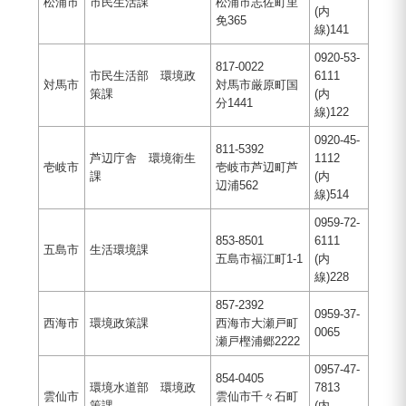
松浦市
市民生活課
松浦市志佐町里
(内
免365
線)141
0920-53-
817-0022
市民生活部 環境政
6111
対馬市
対馬市厳原町国
策課
(内
分1441
線)122
0920-45-
811-5392
芦辺庁舎 環境衛生
1112
壱岐市
壱岐市芦辺町芦
課
(内
辺浦562
線)514
0959-72-
853-8501
6111
五島市
生活環境課
五島市福江町1-1
(内
線)228
857-2392
0959-37-
西海市
環境政策課
西海市大瀬戸町
0065
瀬戸樫浦郷2222
0957-47-
854-0405
環境水道部 環境政
7813
雲仙市
雲仙市千々石町
策課
(内