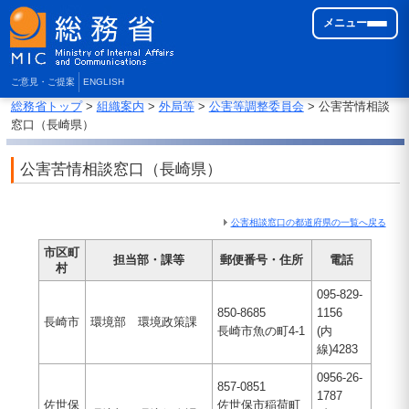
メニュー
ご意見・ご提案
ENGLISH
総務省トップ
>
組織案内
>
外局等
>
公害等調整委員会
> 公害苦情相談
窓口（長崎県）
公害苦情相談窓口（長崎県）
公害相談窓口の都道府県の一覧へ戻る
市区町
担当部・課等
郵便番号・住所
電話
村
095-829-
850-8685
1156
長崎市
環境部 環境政策課
長崎市魚の町4-1
(内
線)4283
0956-26-
857-0851
1787
佐世保
佐世保市稲荷町