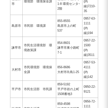
環境部 環境保全課
(内
市
1-8 環境センタｰ
線)7210-
2階
35
0957-63-
855-8555
1111
島原市
市民部 環境課
島原市上の町
(内
537
線)194
0957-22-
854-8601
市民生活環境部 環
1500
諫早市
諫早市東小路町
境政策課
(内
7-1
線)3511
0957-53-
市民環境部 環境保
856-8686
4111
大村市
全課
大村市玖島1-25
(内
線)142
859-5192
0950-22-
平戸市
市民生活部 市民課
平戸市岩の上町
9121
1508番地3
0956-72-
859-4598
1111