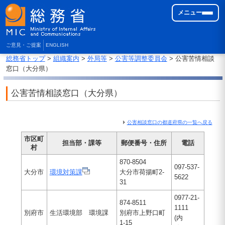
メニュー
ご意見・ご提案
ENGLISH
総務省トップ
>
組織案内
>
外局等
>
公害等調整委員会
> 公害苦情相談
窓口（大分県）
公害苦情相談窓口（大分県）
公害相談窓口の都道府県の一覧へ戻る
市区町
担当部・課等
郵便番号・住所
電話
村
870-8504
097-537-
大分市
環境対策課
大分市荷揚町2-
5622
31
0977-21-
874-8511
1111
別府市
生活環境部 環境課
別府市上野口町
(内
1-15