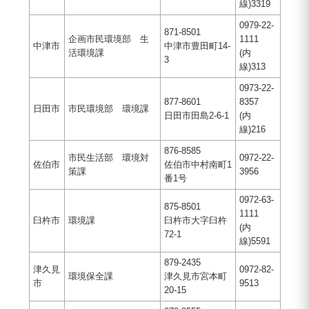
線)3319
0979-22-
871-8501
企画市民環境部 生
1111
中津市
中津市豊田町14-
活環境課
(内
3
線)313
0973-22-
877-8601
8357
日田市
市民環境部 環境課
日田市田島2-6-1
(内
線)216
876-8585
市民生活部 環境対
0972-22-
佐伯市
佐伯市中村南町1
策課
3956
番1号
0972-63-
875-8501
1111
臼杵市
環境課
臼杵市大字臼杵
(内
72-1
線)5591
879-2435
津久見
0972-82-
環境保全課
津久見市宮本町
市
9513
20-15