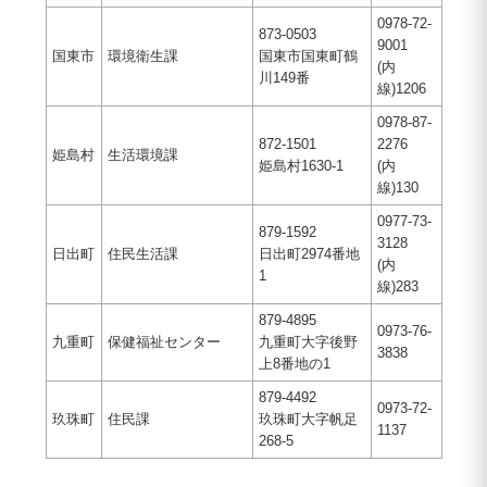
0978-72-
873-0503
9001
国東市
環境衛生課
国東市国東町鶴
(内
川149番
線)1206
0978-87-
872-1501
2276
姫島村
生活環境課
姫島村1630-1
(内
線)130
0977-73-
879-1592
3128
日出町
住民生活課
日出町2974番地
(内
1
線)283
879-4895
0973-76-
九重町
保健福祉センター
九重町大字後野
3838
上8番地の1
879-4492
0973-72-
玖珠町
住民課
玖珠町大字帆足
1137
268-5