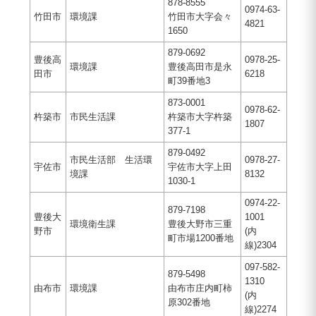
878-8555
0974-63-
竹田市
環境課
竹田市大字会々
4821
1650
879-0692
豊後高
0978-25-
環境課
豊後高田市是永
田市
6218
町39番地3
873-0001
0978-62-
杵築市
市民生活課
杵築市大字杵築
1807
377-1
879-0492
市民生活部 生活環
0978-27-
宇佐市
宇佐市大字上田
境課
8132
1030-1
0974-22-
879-7198
豊後大
1001
環境衛生課
豊後大野市三重
野市
(内
町市場1200番地
線)2304
097-582-
879-5498
1310
由布市
環境課
由布市庄内町柿
(内
原302番地
線)2274