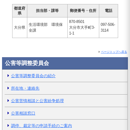
都道府
担当部・課等
郵便番号・住所
電話
県
870-8501
生活環境部 環境保
097-506-
大分県
大分市大手町3-
全課
3114
1-1
ページトップへ戻る
公害等調整委員会
公害等調整委員会の紹介
所在地・連絡先
公害苦情相談と公害紛争処理
公害相談窓口
調停、裁定等の申請手続のご案内